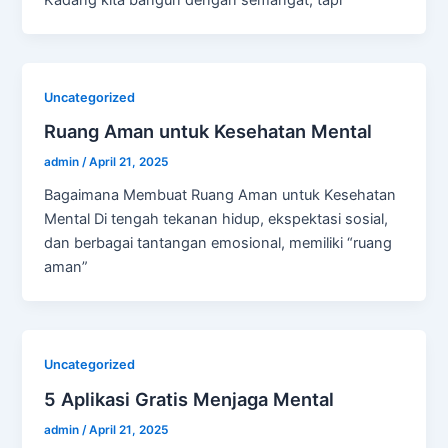
Uncategorized
Ruang Aman untuk Kesehatan Mental
admin
/
April 21, 2025
Bagaimana Membuat Ruang Aman untuk Kesehatan
Mental Di tengah tekanan hidup, ekspektasi sosial,
dan berbagai tantangan emosional, memiliki “ruang
aman”
Uncategorized
5 Aplikasi Gratis Menjaga Mental
admin
/
April 21, 2025