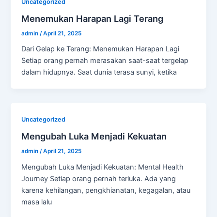
Uncategorized
Menemukan Harapan Lagi Terang
admin
/
April 21, 2025
Dari Gelap ke Terang: Menemukan Harapan Lagi
Setiap orang pernah merasakan saat-saat tergelap
dalam hidupnya. Saat dunia terasa sunyi, ketika
Uncategorized
Mengubah Luka Menjadi Kekuatan
admin
/
April 21, 2025
Mengubah Luka Menjadi Kekuatan: Mental Health
Journey Setiap orang pernah terluka. Ada yang
karena kehilangan, pengkhianatan, kegagalan, atau
masa lalu