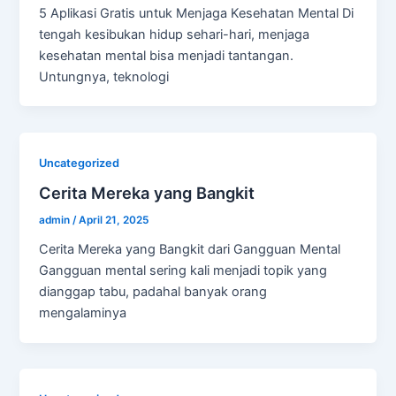
5 Aplikasi Gratis untuk Menjaga Kesehatan Mental Di
tengah kesibukan hidup sehari-hari, menjaga
kesehatan mental bisa menjadi tantangan.
Untungnya, teknologi
Uncategorized
Cerita Mereka yang Bangkit
admin
/
April 21, 2025
Cerita Mereka yang Bangkit dari Gangguan Mental
Gangguan mental sering kali menjadi topik yang
dianggap tabu, padahal banyak orang
mengalaminya