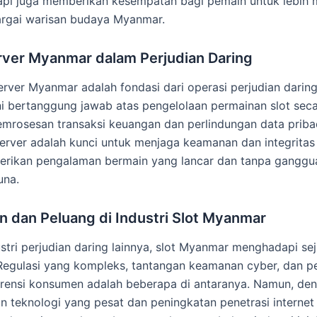
tapi juga memberikan kesempatan bagi pemain untuk lebi
rgai warisan budaya Myanmar.
rver Myanmar dalam Perjudian Daring
erver Myanmar adalah fondasi dari operasi perjudian daring
ini bertanggung jawab atas pengelolaan permainan slot secar
mrosesan transaksi keuangan dan perlindungan data priba
erver adalah kunci untuk menjaga keamanan dan integritas
erikan pengalaman bermain yang lancar dan tanpa ganggu
una.
n dan Peluang di Industri Slot Myanmar
ustri perjudian daring lainnya, slot Myanmar menghadapi se
Regulasi yang kompleks, tantangan keamanan cyber, dan p
rensi konsumen adalah beberapa di antaranya. Namun, de
 teknologi yang pesat dan peningkatan penetrasi internet 