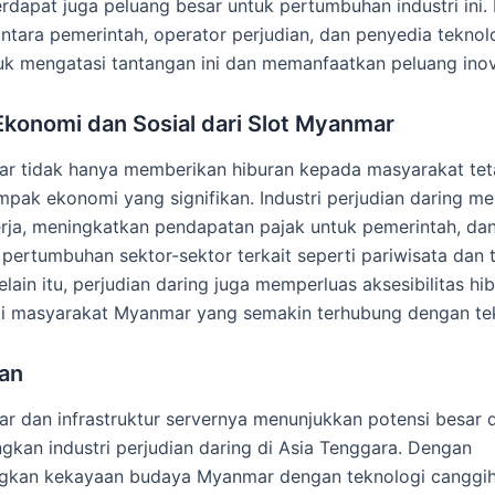
rdapat juga peluang besar untuk pertumbuhan industri ini. 
antara pemerintah, operator perjudian, dan penyedia teknol
uk mengatasi tantangan ini dan memanfaatkan peluang inov
konomi dan Sosial dari Slot Myanmar
r tidak hanya memberikan hiburan kepada masyarakat tet
mpak ekonomi yang signifikan. Industri perjudian daring m
rja, meningkatkan pendapatan pajak untuk pemerintah, da
ertumbuhan sektor-sektor terkait seperti pariwisata dan 
elain itu, perjudian daring juga memperluas aksesibilitas hi
i masyarakat Myanmar yang semakin terhubung dengan tek
an
r dan infrastruktur servernya menunjukkan potensi besar 
an industri perjudian daring di Asia Tenggara. Dengan
kan kekayaan budaya Myanmar dengan teknologi canggih