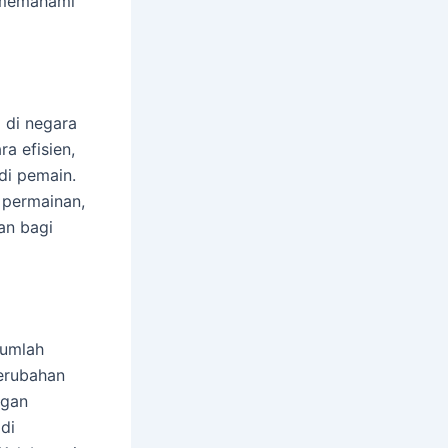
h memahami
 di negara
a efisien,
di pemain.
 permainan,
an bagi
jumlah
erubahan
ngan
di