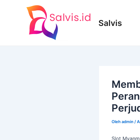
Lewati
ke
konten
Salvis
Memb
Peran
Perju
Oleh
admin
/
A
Slot Myanma