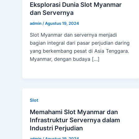
Eksplorasi Dunia Slot Myanmar
dan Servernya
admin
/
Agustus 19, 2024
Slot Myanmar dan servernya menjadi
bagian integral dari pasar perjudian daring
yang berkembang pesat di Asia Tenggara.
Myanmar, dengan budaya […]
Slot
Memahami Slot Myanmar dan
Infrastruktur Servernya dalam
Industri Perjudian
admin
/
Agustus 19, 2024