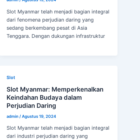
Slot Myanmar telah menjadi bagian integral
dari fenomena perjudian daring yang
sedang berkembang pesat di Asia
Tenggara. Dengan dukungan infrastruktur
Slot
Slot Myanmar: Memperkenalkan
Keindahan Budaya dalam
Perjudian Daring
admin
/
Agustus 19, 2024
Slot Myanmar telah menjadi bagian integral
dari industri perjudian daring yang