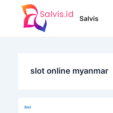
Lewati
ke
konten
Salvis
slot online myanmar
Slot