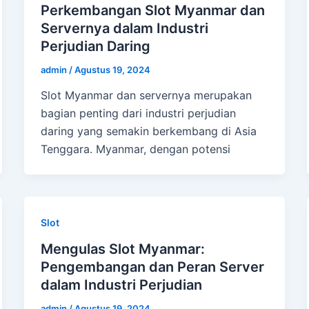
Perkembangan Slot Myanmar dan
Servernya dalam Industri
Perjudian Daring
admin
/
Agustus 19, 2024
Slot Myanmar dan servernya merupakan
bagian penting dari industri perjudian
daring yang semakin berkembang di Asia
Tenggara. Myanmar, dengan potensi
Slot
Mengulas Slot Myanmar:
Pengembangan dan Peran Server
dalam Industri Perjudian
admin
/
Agustus 19, 2024