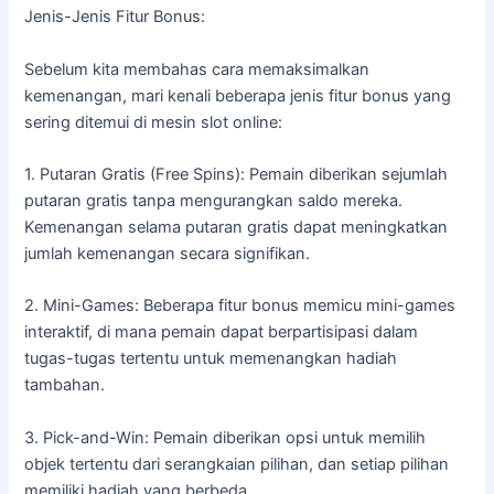
Jenis-Jenis Fitur Bonus:
Sebelum kita membahas cara memaksimalkan
kemenangan, mari kenali beberapa jenis fitur bonus yang
sering ditemui di mesin slot online:
1. Putaran Gratis (Free Spins): Pemain diberikan sejumlah
putaran gratis tanpa mengurangkan saldo mereka.
Kemenangan selama putaran gratis dapat meningkatkan
jumlah kemenangan secara signifikan.
2. Mini-Games: Beberapa fitur bonus memicu mini-games
interaktif, di mana pemain dapat berpartisipasi dalam
tugas-tugas tertentu untuk memenangkan hadiah
tambahan.
3. Pick-and-Win: Pemain diberikan opsi untuk memilih
objek tertentu dari serangkaian pilihan, dan setiap pilihan
memiliki hadiah yang berbeda.