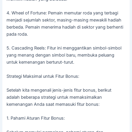
4. Wheel of Fortune: Pemain memutar roda yang terbagi
menjadi sejumlah sektor, masing-masing mewakili hadiah
berbeda. Pemain menerima hadiah di sektor yang berhenti
pada roda.
5. Cascading Reels: Fitur ini menggantikan simbol-simbol
yang menang dengan simbol baru, membuka peluang
untuk kemenangan berturut-turut.
Strategi Maksimal untuk Fitur Bonus:
Setelah kita mengenali jenis-jenis fitur bonus, berikut
adalah beberapa strategi untuk memaksimalkan
kemenangan Anda saat memasuki fitur bonus:
1. Pahami Aturan Fitur Bonus: