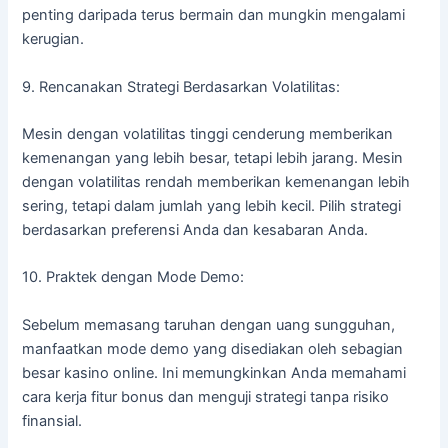
penting daripada terus bermain dan mungkin mengalami
kerugian.
9. Rencanakan Strategi Berdasarkan Volatilitas:
Mesin dengan volatilitas tinggi cenderung memberikan
kemenangan yang lebih besar, tetapi lebih jarang. Mesin
dengan volatilitas rendah memberikan kemenangan lebih
sering, tetapi dalam jumlah yang lebih kecil. Pilih strategi
berdasarkan preferensi Anda dan kesabaran Anda.
10. Praktek dengan Mode Demo:
Sebelum memasang taruhan dengan uang sungguhan,
manfaatkan mode demo yang disediakan oleh sebagian
besar kasino online. Ini memungkinkan Anda memahami
cara kerja fitur bonus dan menguji strategi tanpa risiko
finansial.