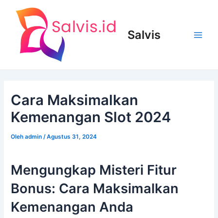
Lewati
ke
konten
Salvis
Main
Men
Cara Maksimalkan
Kemenangan Slot 2024
Oleh
admin
/
Agustus 31, 2024
Mengungkap Misteri Fitur
Bonus: Cara Maksimalkan
Kemenangan Anda