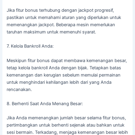
Jika fitur bonus terhubung dengan jackpot progresif,
pastikan untuk memahami aturan yang diperlukan untuk
memenangkan jackpot. Beberapa mesin memerlukan
taruhan maksimum untuk memenuhi syarat.
7. Kelola Bankroll Anda:
Meskipun fitur bonus dapat membawa kemenangan besar,
tetap kelola bankroll Anda dengan bijak. Tetapkan batas
kemenangan dan kerugian sebelum memulai permainan
untuk menghindari kehilangan lebih dari yang Anda
rencanakan.
8. Berhenti Saat Anda Menang Besar:
Jika Anda memenangkan jumlah besar selama fitur bonus,
pertimbangkan untuk berhenti sejenak atau bahkan untuk
sesi bermain. Terkadang, menjaga kemenangan besar lebih