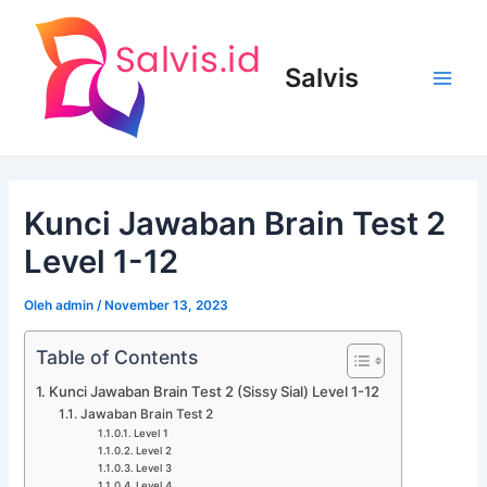
Lewati
ke
konten
Salvis
Main
Men
Kunci Jawaban Brain Test 2
Level 1-12
Oleh
admin
/
November 13, 2023
Table of Contents
Kunci Jawaban Brain Test 2 (Sissy Sial) Level 1-12
Jawaban Brain Test 2
Level 1
Level 2
Level 3
Level 4