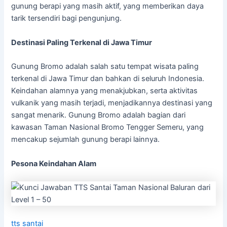
gunung berapi yang masih aktif, yang memberikan daya
tarik tersendiri bagi pengunjung.
Destinasi Paling Terkenal di Jawa Timur
Gunung Bromo adalah salah satu tempat wisata paling
terkenal di Jawa Timur dan bahkan di seluruh Indonesia.
Keindahan alamnya yang menakjubkan, serta aktivitas
vulkanik yang masih terjadi, menjadikannya destinasi yang
sangat menarik. Gunung Bromo adalah bagian dari
kawasan Taman Nasional Bromo Tengger Semeru, yang
mencakup sejumlah gunung berapi lainnya.
Pesona Keindahan Alam
tts santai