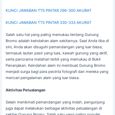
KUNCI JAWABAN TTS PINTAR 296-300 AKURAT
KUNCI JAWABAN TTS PINTAR 330-333 AKURAT
Salah satu hal yang paling memukau tentang Gunung
Bromo adalah keindahan alam sekitarnya. Saat Anda tiba di
sini, Anda akan disuguhi pemandangan yang luar biasa,
termasuk lautan pasir yang luas, kawah gunung yang aktif,
serta panorama matahari terbit yang memukau di Bukit
Penanjakan. Keindahan alam ini membuat Gunung Bromo
menjadi surga bagi para pecinta fotografi dan mereka yang
mencari pengalaman alam yang luar biasa.
Aktivitas Petualangan
Selain menikmati pemandangan yang indah, pengunjung
juga dapat melakukan berbagai aktivitas petualangan di
sekitar Gunung Bromo. Salah satu yang paling populer