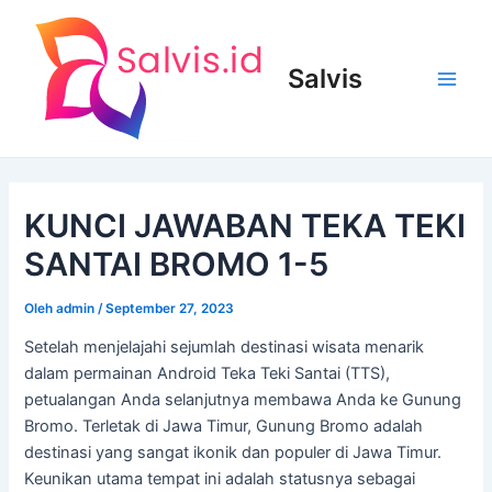
Lewati
ke
konten
Salvis
Main
Men
KUNCI JAWABAN TEKA TEKI
SANTAI BROMO 1-5
Oleh
admin
/
September 27, 2023
Setelah menjelajahi sejumlah destinasi wisata menarik
dalam permainan Android Teka Teki Santai (TTS),
petualangan Anda selanjutnya membawa Anda ke Gunung
Bromo. Terletak di Jawa Timur, Gunung Bromo adalah
destinasi yang sangat ikonik dan populer di Jawa Timur.
Keunikan utama tempat ini adalah statusnya sebagai