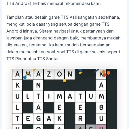
TTS Android Terbaik menurut rekomendasi kami.
Tampilan atau desain game TTS Asli sangatlah sederhana,
mengikuti pola dasar yang serupa dengan game TTS
Android lainnya. Sistem navigasi untuk pertanyaan dan
jawaban juga dirancang dengan baik, membuatnya mudah
digunakan, terutama jika kamu sudah berpengalaman
dalam memecahkan soal-soal TTS di game sejenis seperti
TTS Pintar atau TTS Santai.