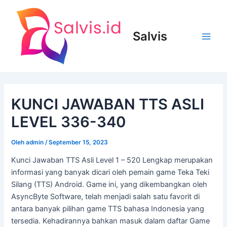
Lewati
ke
konten
Salvis
Main
Men
KUNCI JAWABAN TTS ASLI
LEVEL 336-340
Oleh
admin
/
September 15, 2023
Kunci Jawaban TTS Asli Level 1 – 520 Lengkap merupakan
informasi yang banyak dicari oleh pemain game Teka Teki
Silang (TTS) Android. Game ini, yang dikembangkan oleh
AsyncByte Software, telah menjadi salah satu favorit di
antara banyak pilihan game TTS bahasa Indonesia yang
tersedia. Kehadirannya bahkan masuk dalam daftar Game