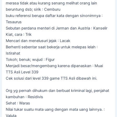
merasa tidak atau kurang senang melihat orang lain
beruntung dsb; sirik : Cemburu
buku referensi berupa daftar kata dengan sinonimnya :
Tesaurus
Sebutan perdana menteri di Jerman dan Austria : Kanselir
Kiat, cara : Trik
Mencari dan menelusuri jejak : Lacak
Berhenti sebentar saat bekerja untuk melepas lelah :
Istirahat
Tokoh; benuk; wujud : Figur
Menjadi besar/mengembang karena dipanaskan : Muai
TTS Asli Level 339
Cek solusi dari level 339 game TTS Asli dibawah ini.
Org yg pernah dihukum dan berbuat kriminal lagi, penjahat
kambuhan : Residivis
Sehat : Waras
Nilai tukar suatu mata uang dengan mata uang lainnya. :
Valuta