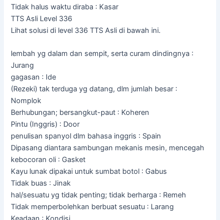
Tidak halus waktu diraba : Kasar
TTS Asli Level 336
Lihat solusi di level 336 TTS Asli di bawah ini.
lembah yg dalam dan sempit, serta curam dindingnya :
Jurang
gagasan : Ide
(Rezeki) tak terduga yg datang, dlm jumlah besar :
Nomplok
Berhubungan; bersangkut-paut : Koheren
Pintu (Inggris) : Door
penulisan spanyol dlm bahasa inggris : Spain
Dipasang diantara sambungan mekanis mesin, mencegah
kebocoran oli : Gasket
Kayu lunak dipakai untuk sumbat botol : Gabus
Tidak buas : Jinak
hal/sesuatu yg tidak penting; tidak berharga : Remeh
Tidak memperbolehkan berbuat sesuatu : Larang
Keadaan : Kondisi