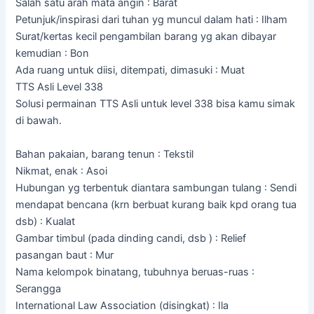
Salah satu arah mata angin : Barat
Petunjuk/inspirasi dari tuhan yg muncul dalam hati : Ilham
Surat/kertas kecil pengambilan barang yg akan dibayar
kemudian : Bon
Ada ruang untuk diisi, ditempati, dimasuki : Muat
TTS Asli Level 338
Solusi permainan TTS Asli untuk level 338 bisa kamu simak
di bawah.
Bahan pakaian, barang tenun : Tekstil
Nikmat, enak : Asoi
Hubungan yg terbentuk diantara sambungan tulang : Sendi
mendapat bencana (krn berbuat kurang baik kpd orang tua
dsb) : Kualat
Gambar timbul (pada dinding candi, dsb ) : Relief
pasangan baut : Mur
Nama kelompok binatang, tubuhnya beruas-ruas :
Serangga
International Law Association (disingkat) : Ila