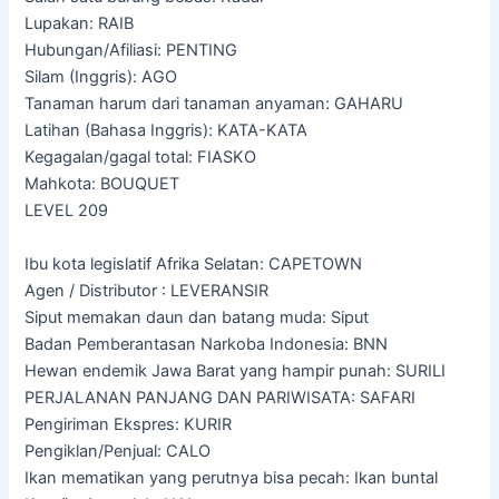
Lupakan: RAIB
Hubungan/Afiliasi: PENTING
Silam (Inggris): AGO
Tanaman harum dari tanaman anyaman: GAHARU
Latihan (Bahasa Inggris): KATA-KATA
Kegagalan/gagal total: FIASKO
Mahkota: BOUQUET
LEVEL 209
Ibu kota legislatif Afrika Selatan: CAPETOWN
Agen / Distributor : LEVERANSIR
Siput memakan daun dan batang muda: Siput
Badan Pemberantasan Narkoba Indonesia: BNN
Hewan endemik Jawa Barat yang hampir punah: SURILI
PERJALANAN PANJANG DAN PARIWISATA: SAFARI
Pengiriman Ekspres: KURIR
Pengiklan/Penjual: CALO
Ikan mematikan yang perutnya bisa pecah: Ikan buntal