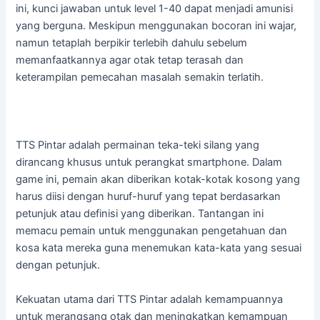
ini, kunci jawaban untuk level 1-40 dapat menjadi amunisi
yang berguna. Meskipun menggunakan bocoran ini wajar,
namun tetaplah berpikir terlebih dahulu sebelum
memanfaatkannya agar otak tetap terasah dan
keterampilan pemecahan masalah semakin terlatih.
TTS Pintar adalah permainan teka-teki silang yang
dirancang khusus untuk perangkat smartphone. Dalam
game ini, pemain akan diberikan kotak-kotak kosong yang
harus diisi dengan huruf-huruf yang tepat berdasarkan
petunjuk atau definisi yang diberikan. Tantangan ini
memacu pemain untuk menggunakan pengetahuan dan
kosa kata mereka guna menemukan kata-kata yang sesuai
dengan petunjuk.
Kekuatan utama dari TTS Pintar adalah kemampuannya
untuk merangsang otak dan meningkatkan kemampuan