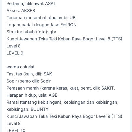
Pertama, titik awal: ASAL
Akses: AKSES
Tanaman merambat atau umbi: UBI
Logam padat dengan fase Fe:IRON
Struktur tubuh (foto): gbr
Kunci Jawaban Teka Teki Kebun Raya Bogor Level 8 (TTS)
Level 8
LEVEL 9
warna cokelat
Tas, tas (kain, dll): SAK
Sopir (bemo dll): Sopir
Perasaan marah (karena keras, kuat, berat, dll): SAKIT.
Harapan hidup, usia: AGE
Ramai (tentang kebisingan), kebisingan dan kebisingan,
kebisingan: BUUNTY
Kunci Jawaban Teka Teki Kebun Raya Bogor Level 9 (TTS)
Level 9
LEVEL 10