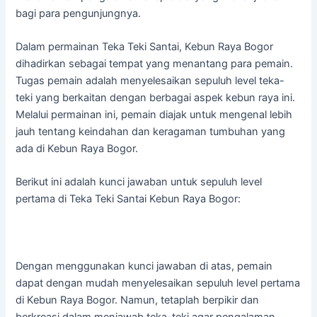
bagi para pengunjungnya.
Dalam permainan Teka Teki Santai, Kebun Raya Bogor
dihadirkan sebagai tempat yang menantang para pemain.
Tugas pemain adalah menyelesaikan sepuluh level teka-
teki yang berkaitan dengan berbagai aspek kebun raya ini.
Melalui permainan ini, pemain diajak untuk mengenal lebih
jauh tentang keindahan dan keragaman tumbuhan yang
ada di Kebun Raya Bogor.
Berikut ini adalah kunci jawaban untuk sepuluh level
pertama di Teka Teki Santai Kebun Raya Bogor:
Dengan menggunakan kunci jawaban di atas, pemain
dapat dengan mudah menyelesaikan sepuluh level pertama
di Kebun Raya Bogor. Namun, tetaplah berpikir dan
berkreasi dalam menjawab teka-teki agar pengalaman