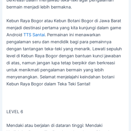
bermain menjadi lebih bermakna.
Kebun Raya Bogor atau Kebun Botani Bogor di Jawa Barat
menjadi destinasi pertama yang kita kunjungi dalam game
Android
TTS Santai
. Permainan ini menawarkan
pengalaman seru dan mendidik bagi para pemainnya
dengan tantangan teka-teki yang menarik. Lewati sepuluh
level di Kebun Raya Bogor dengan bantuan kunci jawaban
di atas, namun jangan lupa tetap berpikir dan berkreasi
untuk menikmati pengalaman bermain yang lebih
menyenangkan. Selamat menjelajahi keindahan botani
Kebun Raya Bogor dalam Teka Teki Santai!
LEVEL 6
Mendaki atau berjalan di dataran tinggi: Mendaki