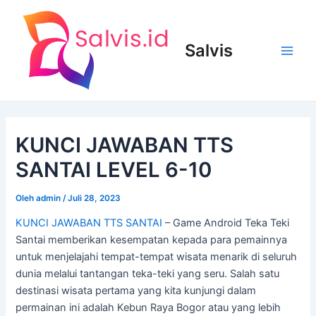
Lewati
ke
konten
Salvis
Main
Men
KUNCI JAWABAN TTS
SANTAI LEVEL 6-10
Oleh
admin
/
Juli 28, 2023
KUNCI JAWABAN TTS SANTAI
– Game Android Teka Teki
Santai memberikan kesempatan kepada para pemainnya
untuk menjelajahi tempat-tempat wisata menarik di seluruh
dunia melalui tantangan teka-teki yang seru. Salah satu
destinasi wisata pertama yang kita kunjungi dalam
permainan ini adalah Kebun Raya Bogor atau yang lebih