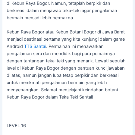
di Kebun Raya Bogor. Namun, tetaplah berpikir dan
berkreasi dalam menjawab teka-teki agar pengalaman
bermain menjadi lebih bermakna.
Kebun Raya Bogor atau Kebun Botani Bogor di Jawa Barat
menjadi destinasi pertama yang kita kunjungi dalam game
Android
TTS Santai
. Permainan ini menawarkan
pengalaman seru dan mendidik bagi para pemainnya
dengan tantangan teka-teki yang menarik. Lewati sepuluh
level di Kebun Raya Bogor dengan bantuan kunci jawaban
di atas, namun jangan lupa tetap berpikir dan berkreasi
untuk menikmati pengalaman bermain yang lebih
menyenangkan. Selamat menjelajahi keindahan botani
Kebun Raya Bogor dalam Teka Teki Santai!
LEVEL 16