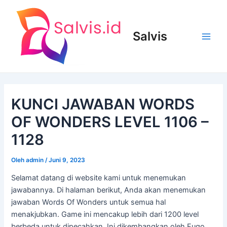
Lewati
ke
konten
Salvis
Main
Men
KUNCI JAWABAN WORDS
OF WONDERS LEVEL 1106 –
1128
Oleh
admin
/
Juni 9, 2023
Selamat datang di website kami untuk menemukan
jawabannya. Di halaman berikut, Anda akan menemukan
jawaban Words Of Wonders untuk semua hal
menakjubkan. Game ini mencakup lebih dari 1200 level
berbeda untuk dipecahkan. Ini dikembangkan oleh Fugo