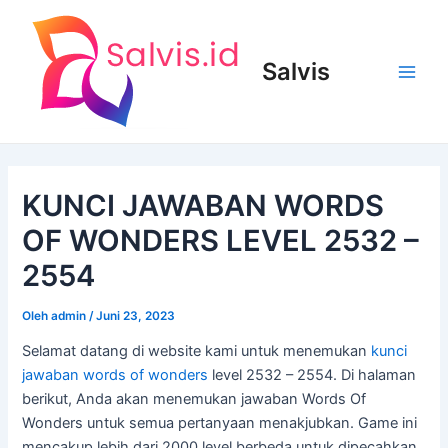
Lewati
ke
konten
Salvis
Main
Men
KUNCI JAWABAN WORDS
OF WONDERS LEVEL 2532 –
2554
Oleh
admin
/
Juni 23, 2023
Selamat datang di website kami untuk menemukan
kunci
jawaban words of wonders
level 2532 – 2554. Di halaman
berikut, Anda akan menemukan jawaban Words Of
Wonders untuk semua pertanyaan menakjubkan. Game ini
mencakup lebih dari 2000 level berbeda untuk dipecahkan.