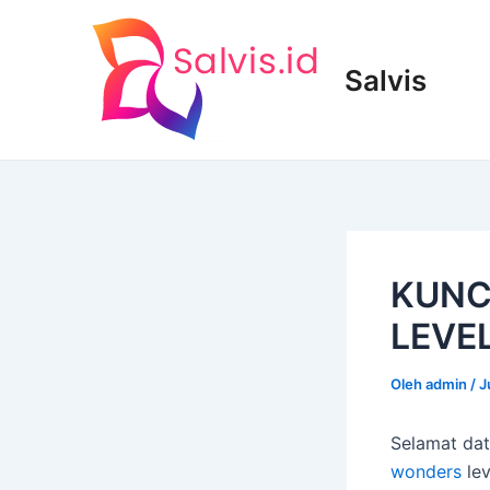
Lewati
ke
konten
Salvis
KUNC
LEVEL
Oleh
admin
/
J
Selamat da
wonders
lev