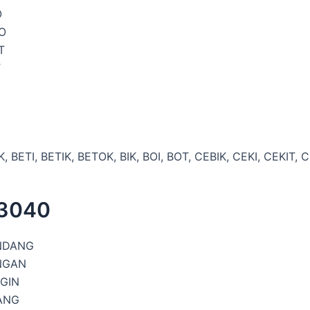
O
O
T
T
I
K, BETI, BETIK, BETOK, BIK, BOI, BOT, CEBIK, CEKI, CEKIT, 
 3040
NDANG
NGAN
GIN
ANG