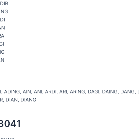
DIR
ANG
DI
AN
RA
GI
NG
AN
I, ADING, AIN, ANI, ARDI, ARI, ARING, DAGI, DAING, DANG,
R, DIAN, DIANG
 3041