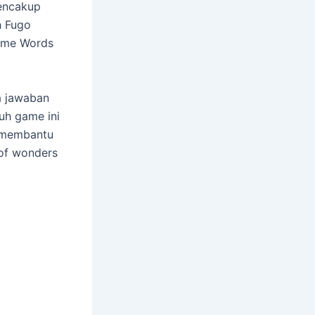
encakup
h Fugo
ame Words
ya jawaban
uh game ini
n membantu
of wonders