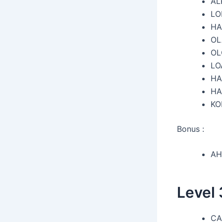
AL
LO
HA
OL
OL
LO
HA
HA
KO
Bonus :
AH
Level
CA