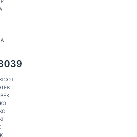
AP
A
MA
 3039
KICOT
OTEK
BEK
KO
KO
KI
K
K