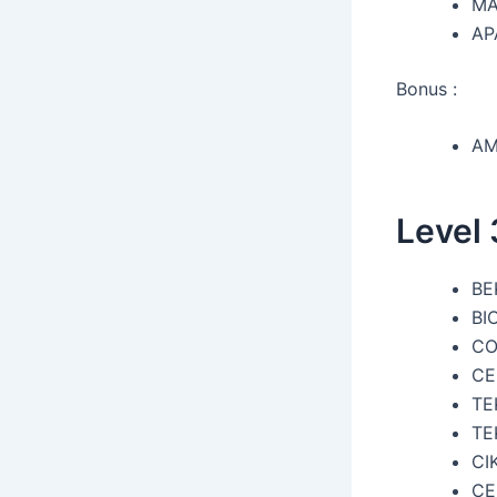
M
AP
Bonus :
A
Level
BE
BI
CO
CE
TE
TE
CI
CE