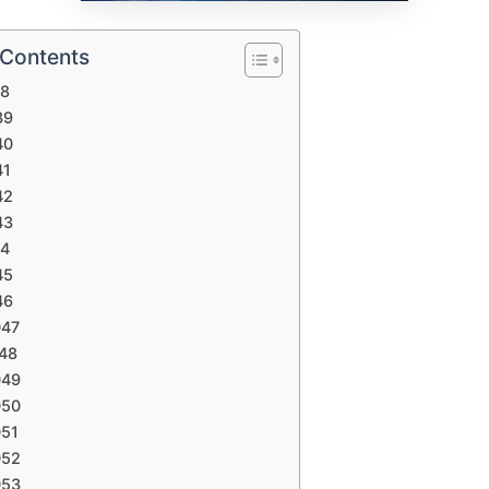
 Contents
38
39
40
41
42
43
44
45
46
047
048
049
050
051
052
053