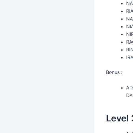
NA
RI
NA
NI
NI
RA
RI
IR
Bonus :
AD
DA
Level