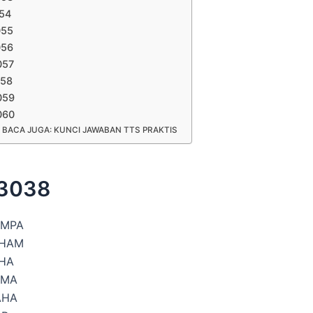
054
055
056
057
058
059
060
BACA JUGA: KUNCI JAWABAN TTS PRAKTIS
 3038
MPA
HAM
HA
AMA
AHA