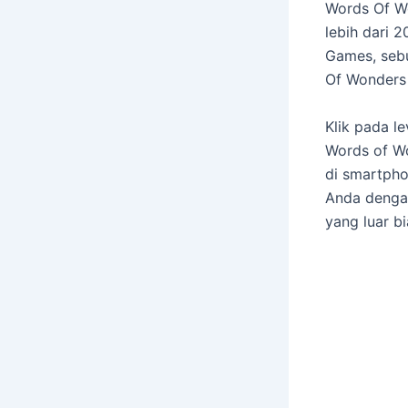
Words Of W
lebih dari 
Games, seb
Of Wonders
Klik pada l
Words of Wo
di smartpho
Anda denga
yang luar b