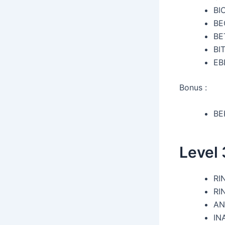
BI
BE
BE
BI
EB
Bonus :
BE
Level
RI
RI
AN
IN