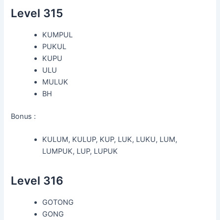
Level 315
KUMPUL
PUKUL
KUPU
ULU
MULUK
BH
Bonus :
KULUM, KULUP, KUP, LUK, LUKU, LUM,
LUMPUK, LUP, LUPUK
Level 316
GOTONG
GONG