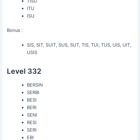
TISU
ITU
ISU
Bonus :
SIS, SIT, SUIT, SUS, SUT, TIS, TUI, TUS, UIS, UIT,
USIS
Level 332
BERSIN
SERBI
BESI
BERI
SENI
RESI
SERI
EBI