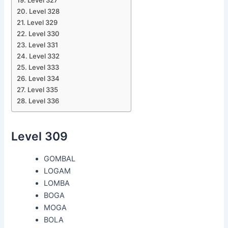
Level 328
Level 329
Level 330
Level 331
Level 332
Level 333
Level 334
Level 335
Level 336
Level 309
GOMBAL
LOGAM
LOMBA
BOGA
MOGA
BOLA