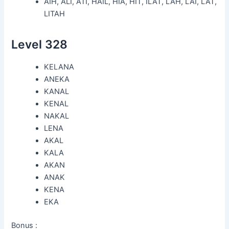
AIH, ALI, ATI, HAIL, HIA, HIT, ILAT, LAH, LAI, LAT,
LITAH
Level 328
KELANA
ANEKA
KANAL
KENAL
NAKAL
LENA
AKAL
KALA
AKAN
ANAK
KENA
EKA
Bonus :