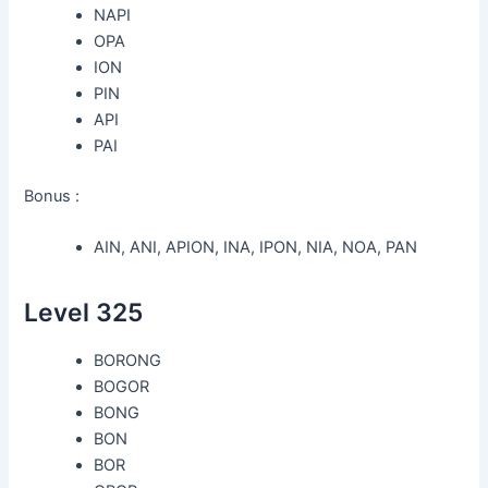
NAPI
OPA
ION
PIN
API
PAI
Bonus :
AIN, ANI, APION, INA, IPON, NIA, NOA, PAN
Level 325
BORONG
BOGOR
BONG
BON
BOR