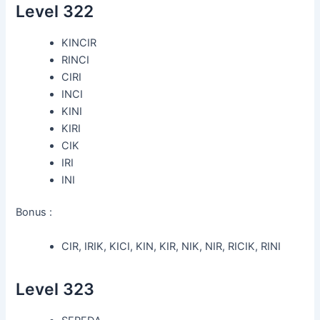
Level 322
KINCIR
RINCI
CIRI
INCI
KINI
KIRI
CIK
IRI
INI
Bonus :
CIR, IRIK, KICI, KIN, KIR, NIK, NIR, RICIK, RINI
Level 323