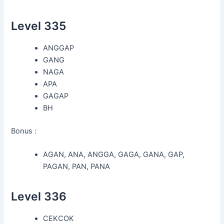
Level 335
ANGGAP
GANG
NAGA
APA
GAGAP
BH
Bonus :
AGAN, ANA, ANGGA, GAGA, GANA, GAP,
PAGAN, PAN, PANA
Level 336
CEKCOK