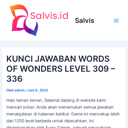
Lewati
ke
konten
Salvis
Main
Men
KUNCI JAWABAN WORDS
OF WONDERS LEVEL 309 –
336
Oleh
admin
/
Juni 6, 2023
Halo teman teman, Selamat datang di website kami
mencari solusi. Anda akan menemukan semua jawaban
menakjubkan di halaman berikut. Game ini mencakup lebih
dari 1200 level berbeda untuk dipecahkan. Ini
dikembangkan oleh Fugo Games, sebuah perusahaan