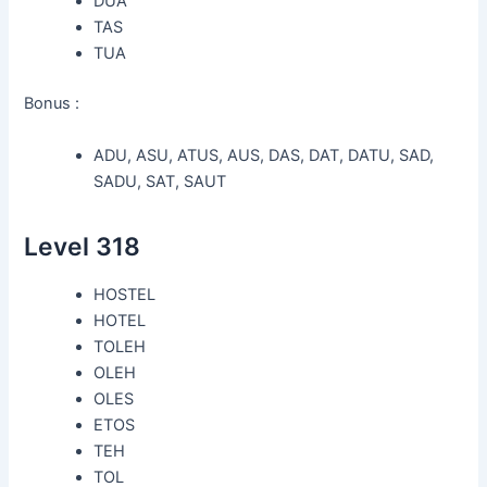
DUA
TAS
TUA
Bonus :
ADU, ASU, ATUS, AUS, DAS, DAT, DATU, SAD,
SADU, SAT, SAUT
Level 318
HOSTEL
HOTEL
TOLEH
OLEH
OLES
ETOS
TEH
TOL