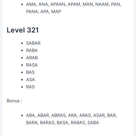
AMA, ANA, APAAN, APAM, MAN, NAAM, PAN,
PANA, APA, MAP
Level 321
SABAR
RABA
ARAB
RASA
BAS
ASA
RAS
Bonus :
ABA, ABAR, ABRAS, ARA, ARAS, ASAR, BAR,
BARA, BARAS, BASA, RABAS, SABA