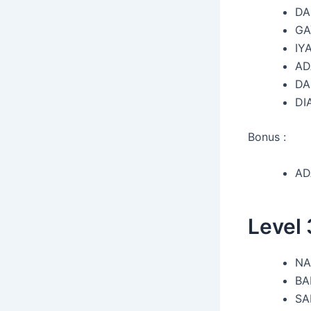
DA
GA
IY
AD
DA
DI
Bonus :
AD
Level
NA
BA
SA