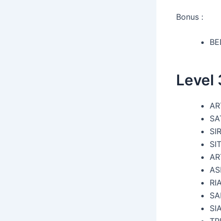
Bonus :
BE
Level
AR
SA
SI
SI
AR
AS
RI
SA
SI