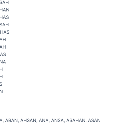
SAH
HAN
HAS
SAH
HAS
AH
AH
AS
NA
H
H
S
N
A, ABAN, AHSAN, ANA, ANSA, ASAHAN, ASAN