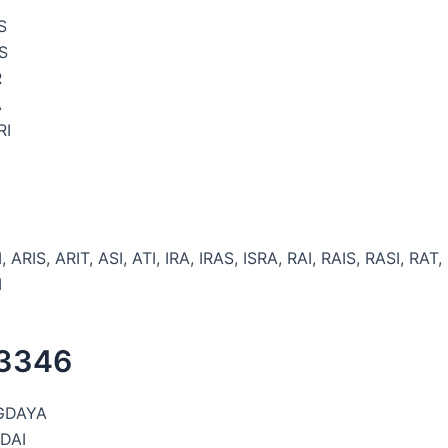
I
S
S
R
A
RI
, ARIS, ARIT, ASI, ATI, IRA, IRAS, ISRA, RAI, RAIS, RASI, RAT, 
I
 3346
GDAYA
DAI