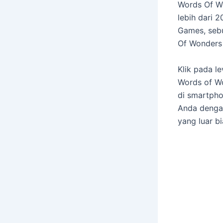
Words Of W
lebih dari 
Games, seb
Of Wonders
Klik pada l
Words of Wo
di smartpho
Anda denga
yang luar b