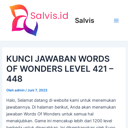
Lewati
ke
konten
Salvis
Main
Men
KUNCI JAWABAN WORDS
OF WONDERS LEVEL 421 –
448
Oleh
admin
/
Juni 7, 2023
Halo, Selamat datang di website kami untuk menemukan
jawabannya. Di halaman berikut, Anda akan menemukan
jawaban Words Of Wonders untuk semua hal
menakjubkan. Game ini mencakup lebih dari 1200 level
berbeda untuk dipecahkan. Ini dikembangkan oleh Fugo