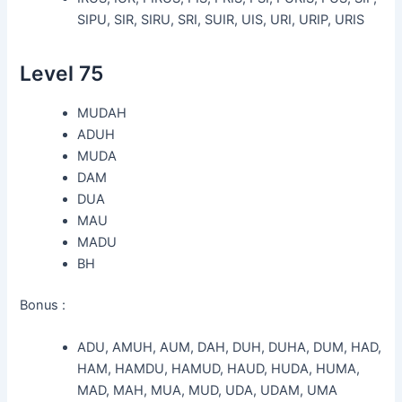
SIPU, SIR, SIRU, SRI, SUIR, UIS, URI, URIP, URIS
Level 75
MUDAH
ADUH
MUDA
DAM
DUA
MAU
MADU
BH
Bonus :
ADU, AMUH, AUM, DAH, DUH, DUHA, DUM, HAD,
HAM, HAMDU, HAMUD, HAUD, HUDA, HUMA,
MAD, MAH, MUA, MUD, UDA, UDAM, UMA