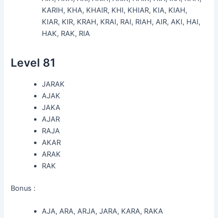
KARIH, KHA, KHAIR, KHI, KHIAR, KIA, KIAH,
KIAR, KIR, KRAH, KRAI, RAI, RIAH, AIR, AKI, HAI,
HAK, RAK, RIA
Level 81
JARAK
AJAK
JAKA
AJAR
RAJA
AKAR
ARAK
RAK
Bonus :
AJA, ARA, ARJA, JARA, KARA, RAKA