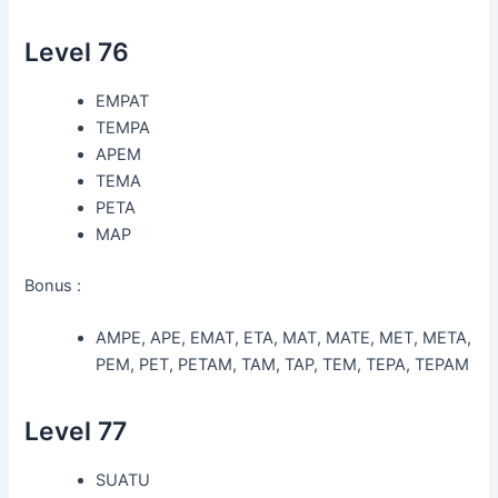
Level 76
EMPAT
TEMPA
APEM
TEMA
PETA
MAP
Bonus :
AMPE, APE, EMAT, ETA, MAT, MATE, MET, META,
PEM, PET, PETAM, TAM, TAP, TEM, TEPA, TEPAM
Level 77
SUATU