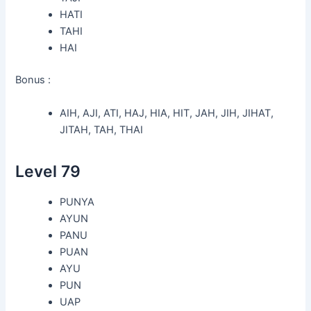
HATI
TAHI
HAI
Bonus :
AIH, AJI, ATI, HAJ, HIA, HIT, JAH, JIH, JIHAT,
JITAH, TAH, THAI
Level 79
PUNYA
AYUN
PANU
PUAN
AYU
PUN
UAP