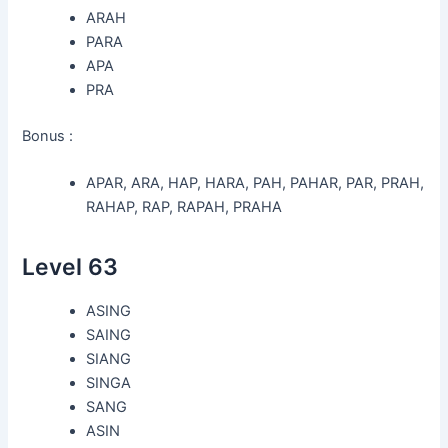
ARAH
PARA
APA
PRA
Bonus :
APAR, ARA, HAP, HARA, PAH, PAHAR, PAR, PRAH,
RAHAP, RAP, RAPAH, PRAHA
Level 63
ASING
SAING
SIANG
SINGA
SANG
ASIN