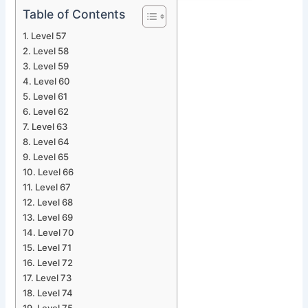
Table of Contents
Level 57
Level 58
Level 59
Level 60
Level 61
Level 62
Level 63
Level 64
Level 65
Level 66
Level 67
Level 68
Level 69
Level 70
Level 71
Level 72
Level 73
Level 74
Level 75