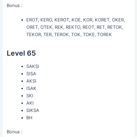
Bonus :
EROT, KERO, KEROT, KOE, KOR, KORET, OKER,
ORET, OTEK, REK, REKTO, REOT, RET, RETOK,
TEKOR, TER, TEROK, TOK, TOKE, TOREK
Level 65
SAKSI
SISA
AKSI
ISAK
SKI
AKI
SIKSA
BH
Bonus :