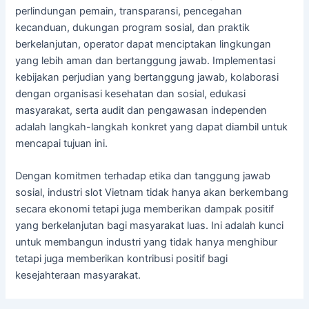
perlindungan pemain, transparansi, pencegahan
kecanduan, dukungan program sosial, dan praktik
berkelanjutan, operator dapat menciptakan lingkungan
yang lebih aman dan bertanggung jawab. Implementasi
kebijakan perjudian yang bertanggung jawab, kolaborasi
dengan organisasi kesehatan dan sosial, edukasi
masyarakat, serta audit dan pengawasan independen
adalah langkah-langkah konkret yang dapat diambil untuk
mencapai tujuan ini.
Dengan komitmen terhadap etika dan tanggung jawab
sosial, industri slot Vietnam tidak hanya akan berkembang
secara ekonomi tetapi juga memberikan dampak positif
yang berkelanjutan bagi masyarakat luas. Ini adalah kunci
untuk membangun industri yang tidak hanya menghibur
tetapi juga memberikan kontribusi positif bagi
kesejahteraan masyarakat.