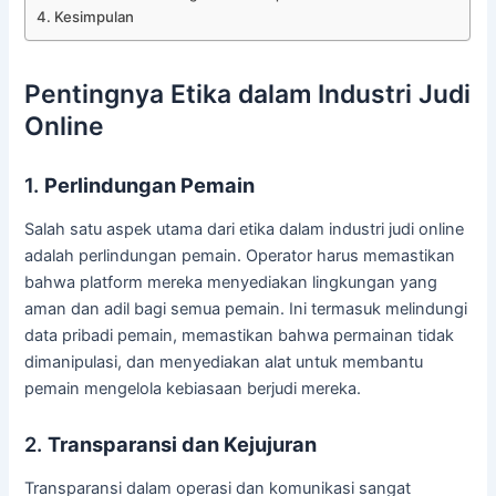
Kesimpulan
Pentingnya Etika dalam Industri Judi
Online
1.
Perlindungan Pemain
Salah satu aspek utama dari etika dalam industri judi online
adalah perlindungan pemain. Operator harus memastikan
bahwa platform mereka menyediakan lingkungan yang
aman dan adil bagi semua pemain. Ini termasuk melindungi
data pribadi pemain, memastikan bahwa permainan tidak
dimanipulasi, dan menyediakan alat untuk membantu
pemain mengelola kebiasaan berjudi mereka.
2.
Transparansi dan Kejujuran
Transparansi dalam operasi dan komunikasi sangat