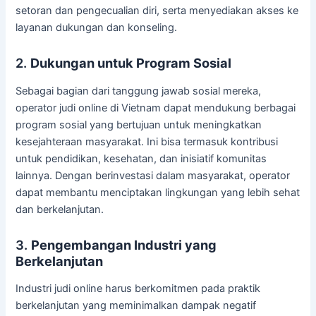
setoran dan pengecualian diri, serta menyediakan akses ke
layanan dukungan dan konseling.
2.
Dukungan untuk Program Sosial
Sebagai bagian dari tanggung jawab sosial mereka,
operator judi online di Vietnam dapat mendukung berbagai
program sosial yang bertujuan untuk meningkatkan
kesejahteraan masyarakat. Ini bisa termasuk kontribusi
untuk pendidikan, kesehatan, dan inisiatif komunitas
lainnya. Dengan berinvestasi dalam masyarakat, operator
dapat membantu menciptakan lingkungan yang lebih sehat
dan berkelanjutan.
3.
Pengembangan Industri yang
Berkelanjutan
Industri judi online harus berkomitmen pada praktik
berkelanjutan yang meminimalkan dampak negatif