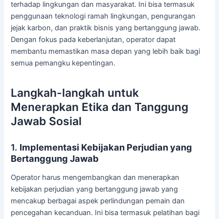
terhadap lingkungan dan masyarakat. Ini bisa termasuk
penggunaan teknologi ramah lingkungan, pengurangan
jejak karbon, dan praktik bisnis yang bertanggung jawab.
Dengan fokus pada keberlanjutan, operator dapat
membantu memastikan masa depan yang lebih baik bagi
semua pemangku kepentingan.
Langkah-langkah untuk
Menerapkan Etika dan Tanggung
Jawab Sosial
1.
Implementasi Kebijakan Perjudian yang
Bertanggung Jawab
Operator harus mengembangkan dan menerapkan
kebijakan perjudian yang bertanggung jawab yang
mencakup berbagai aspek perlindungan pemain dan
pencegahan kecanduan. Ini bisa termasuk pelatihan bagi