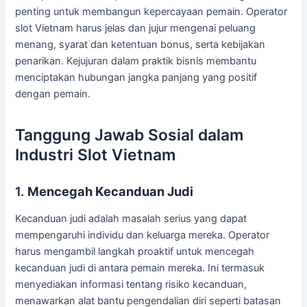
penting untuk membangun kepercayaan pemain. Operator
slot Vietnam harus jelas dan jujur mengenai peluang
menang, syarat dan ketentuan bonus, serta kebijakan
penarikan. Kejujuran dalam praktik bisnis membantu
menciptakan hubungan jangka panjang yang positif
dengan pemain.
Tanggung Jawab Sosial dalam
Industri Slot Vietnam
1.
Mencegah Kecanduan Judi
Kecanduan judi adalah masalah serius yang dapat
mempengaruhi individu dan keluarga mereka. Operator
harus mengambil langkah proaktif untuk mencegah
kecanduan judi di antara pemain mereka. Ini termasuk
menyediakan informasi tentang risiko kecanduan,
menawarkan alat bantu pengendalian diri seperti batasan