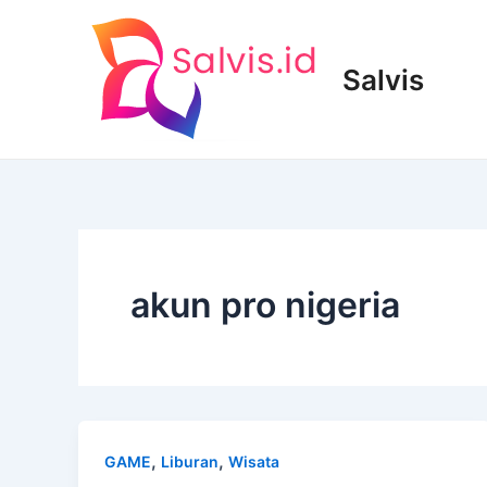
Lewati
ke
konten
Salvis
akun pro nigeria
,
,
GAME
Liburan
Wisata