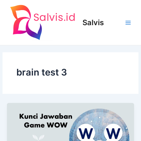
Lewati
ke
konten
Salvis
Main
Men
brain test 3