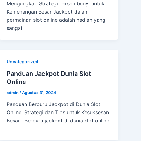
Mengungkap Strategi Tersembunyi untuk
Kemenangan Besar Jackpot dalam
permainan slot online adalah hadiah yang
sangat
Uncategorized
Panduan Jackpot Dunia Slot
Online
admin
/
Agustus 31, 2024
Panduan Berburu Jackpot di Dunia Slot
Online: Strategi dan Tips untuk Kesuksesan
Besar Berburu jackpot di dunia slot online