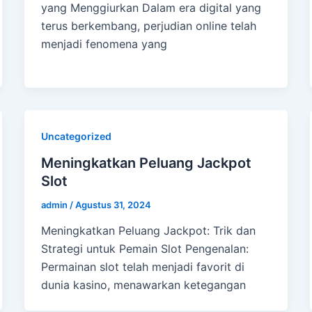
yang Menggiurkan Dalam era digital yang
terus berkembang, perjudian online telah
menjadi fenomena yang
Uncategorized
Meningkatkan Peluang Jackpot
Slot
admin
/
Agustus 31, 2024
Meningkatkan Peluang Jackpot: Trik dan
Strategi untuk Pemain Slot Pengenalan:
Permainan slot telah menjadi favorit di
dunia kasino, menawarkan ketegangan