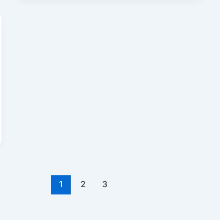
1
2
3