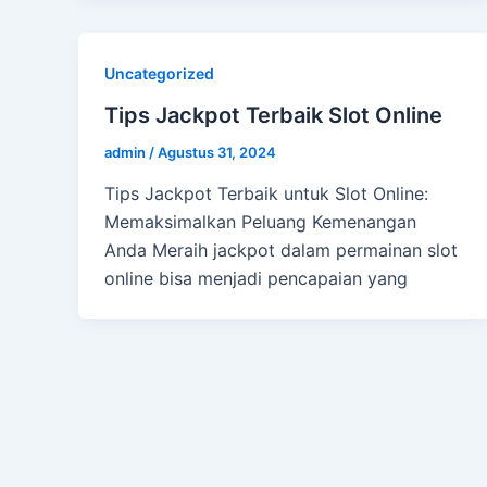
Uncategorized
Tips Jackpot Terbaik Slot Online
admin
/
Agustus 31, 2024
Tips Jackpot Terbaik untuk Slot Online:
Memaksimalkan Peluang Kemenangan
Anda Meraih jackpot dalam permainan slot
online bisa menjadi pencapaian yang
Post
pagination