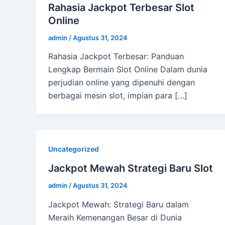
Rahasia Jackpot Terbesar Slot
Online
admin
/
Agustus 31, 2024
Rahasia Jackpot Terbesar: Panduan
Lengkap Bermain Slot Online Dalam dunia
perjudian online yang dipenuhi dengan
berbagai mesin slot, impian para […]
Uncategorized
Jackpot Mewah Strategi Baru Slot
admin
/
Agustus 31, 2024
Jackpot Mewah: Strategi Baru dalam
Meraih Kemenangan Besar di Dunia