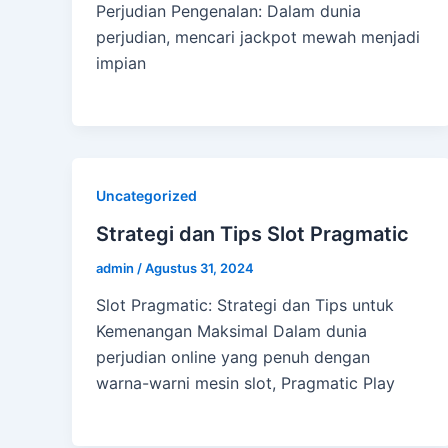
Perjudian Pengenalan: Dalam dunia
perjudian, mencari jackpot mewah menjadi
impian
Uncategorized
Strategi dan Tips Slot Pragmatic
admin
/
Agustus 31, 2024
Slot Pragmatic: Strategi dan Tips untuk
Kemenangan Maksimal Dalam dunia
perjudian online yang penuh dengan
warna-warni mesin slot, Pragmatic Play