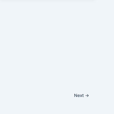
Next
→