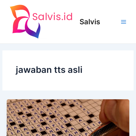
Lewati
ke
konten
Salvis
Main
Men
jawaban tts asli