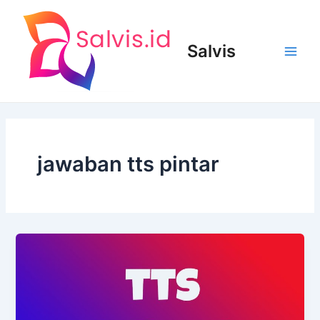
Lewati
ke
konten
Salvis
Main
Men
jawaban tts pintar