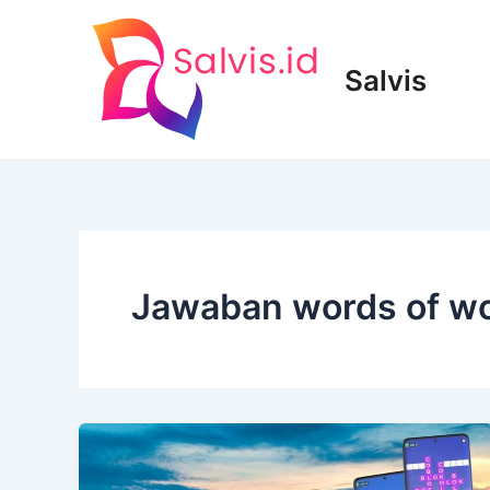
Lewati
ke
konten
Salvis
Jawaban words of wo