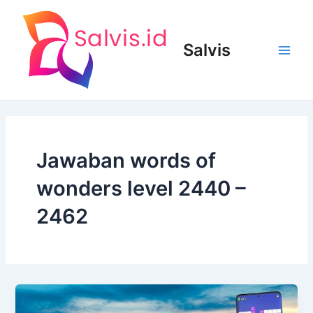
Lewati
ke
konten
Salvis
Main
Men
Jawaban words of
wonders level 2440 –
2462