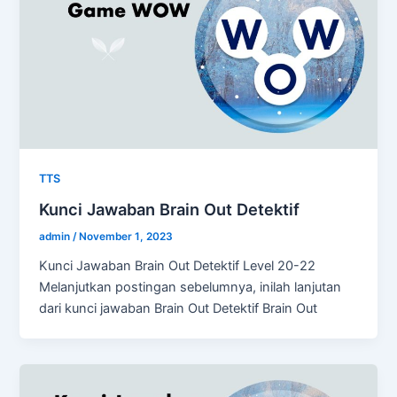
TTS
Kunci Jawaban Brain Out Detektif
admin
/
November 1, 2023
Kunci Jawaban Brain Out Detektif Level 20-22
Melanjutkan postingan sebelumnya, inilah lanjutan
dari kunci jawaban Brain Out Detektif Brain Out