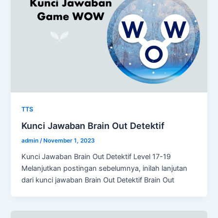
TTS
Kunci Jawaban Brain Out Detektif
admin
/
November 1, 2023
Kunci Jawaban Brain Out Detektif Level 17-19
Melanjutkan postingan sebelumnya, inilah lanjutan
dari kunci jawaban Brain Out Detektif Brain Out