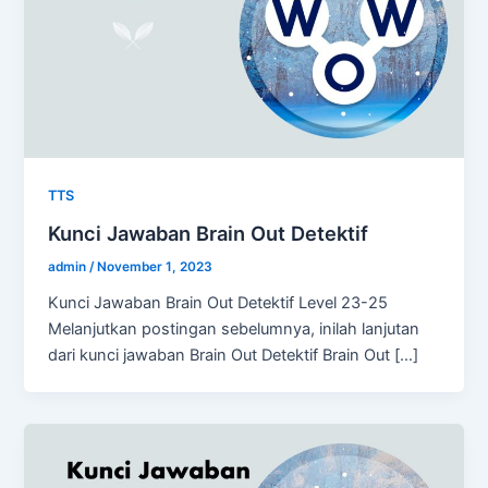
TTS
Kunci Jawaban Brain Out Detektif
admin
/
November 1, 2023
Kunci Jawaban Brain Out Detektif Level 23-25
Melanjutkan postingan sebelumnya, inilah lanjutan
dari kunci jawaban Brain Out Detektif Brain Out […]