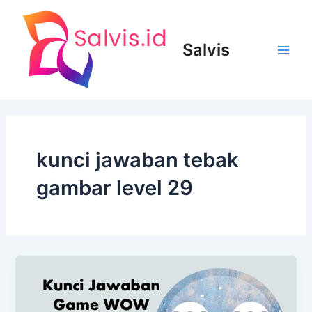
Lewati
ke
konten
Salvis
Main
Men
kunci jawaban tebak
gambar level 29