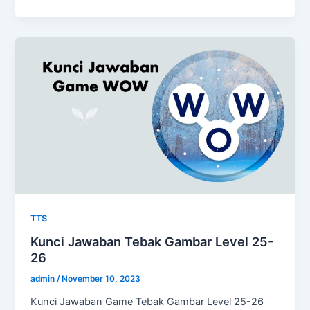
TTS
Kunci Jawaban Tebak Gambar Level 25-
26
admin
/
November 10, 2023
Kunci Jawaban Game Tebak Gambar Level 25-26