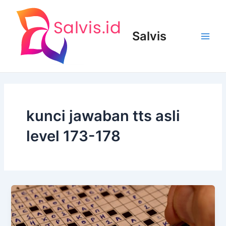
Lewati
ke
konten
Salvis
Main
Men
kunci jawaban tts asli
level 173-178