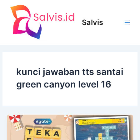
Lewati
ke
konten
Salvis
Main
Men
kunci jawaban tts santai
green canyon level 16