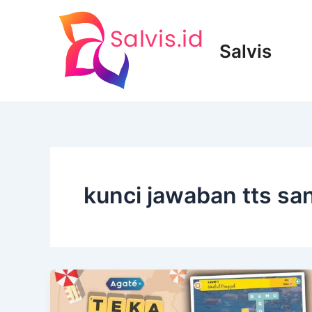
Lewati
ke
konten
Salvis
kunci jawaban tts sa