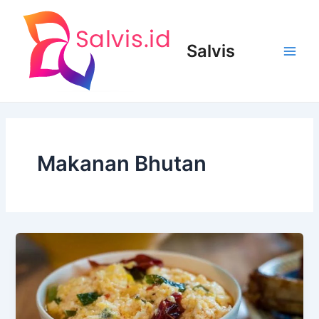
Lewati
ke
konten
Salvis
Main
Men
Makanan Bhutan