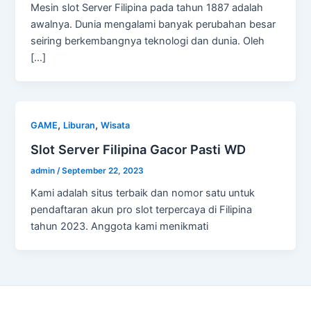
Mesin slot Server Filipina pada tahun 1887 adalah
awalnya. Dunia mengalami banyak perubahan besar
seiring berkembangnya teknologi dan dunia. Oleh
[…]
,
,
GAME
Liburan
Wisata
Slot Server Filipina Gacor Pasti WD
admin
/
September 22, 2023
Kami adalah situs terbaik dan nomor satu untuk
pendaftaran akun pro slot terpercaya di Filipina
tahun 2023. Anggota kami menikmati