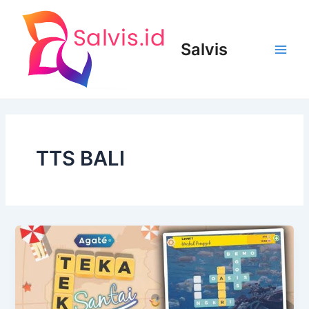
Lewati
ke
konten
Salvis
Main
Men
TTS BALI