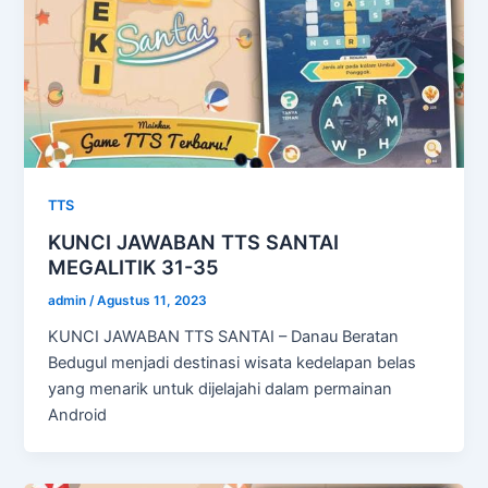
TTS
KUNCI JAWABAN TTS SANTAI
MEGALITIK 31-35
admin
/
Agustus 11, 2023
KUNCI JAWABAN TTS SANTAI – Danau Beratan
Bedugul menjadi destinasi wisata kedelapan belas
yang menarik untuk dijelajahi dalam permainan
Android