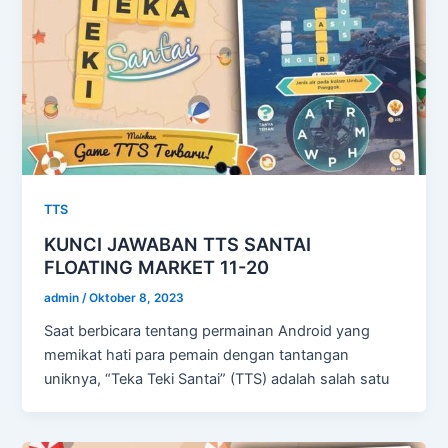
TTS
KUNCI JAWABAN TTS SANTAI
FLOATING MARKET 11-20
admin
/
Oktober 8, 2023
Saat berbicara tentang permainan Android yang
memikat hati para pemain dengan tantangan
uniknya, “Teka Teki Santai” (TTS) adalah salah satu