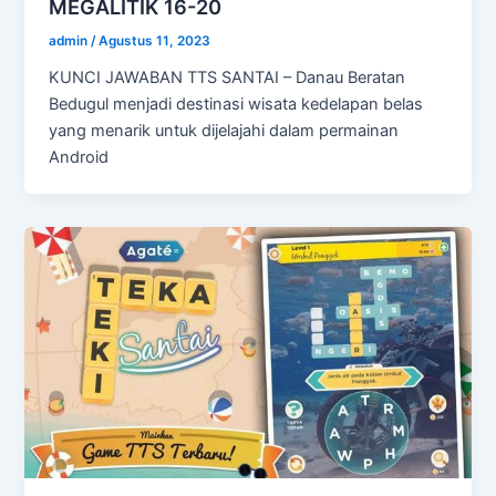
MEGALITIK 16-20
admin
/
Agustus 11, 2023
KUNCI JAWABAN TTS SANTAI – Danau Beratan
Bedugul menjadi destinasi wisata kedelapan belas
yang menarik untuk dijelajahi dalam permainan
Android