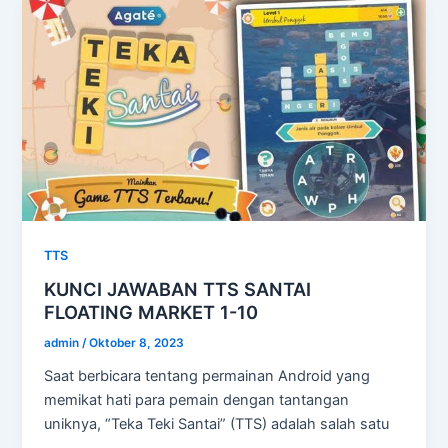
TTS
KUNCI JAWABAN TTS SANTAI
FLOATING MARKET 1-10
admin
/
Oktober 8, 2023
Saat berbicara tentang permainan Android yang
memikat hati para pemain dengan tantangan
uniknya, “Teka Teki Santai” (TTS) adalah salah satu