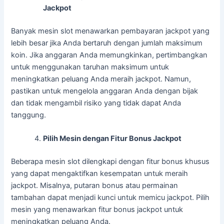
Jackpot
Banyak mesin slot menawarkan pembayaran jackpot yang
lebih besar jika Anda bertaruh dengan jumlah maksimum
koin. Jika anggaran Anda memungkinkan, pertimbangkan
untuk menggunakan taruhan maksimum untuk
meningkatkan peluang Anda meraih jackpot. Namun,
pastikan untuk mengelola anggaran Anda dengan bijak
dan tidak mengambil risiko yang tidak dapat Anda
tanggung.
Pilih Mesin dengan Fitur Bonus Jackpot
Beberapa mesin slot dilengkapi dengan fitur bonus khusus
yang dapat mengaktifkan kesempatan untuk meraih
jackpot. Misalnya, putaran bonus atau permainan
tambahan dapat menjadi kunci untuk memicu jackpot. Pilih
mesin yang menawarkan fitur bonus jackpot untuk
meningkatkan peluang Anda.