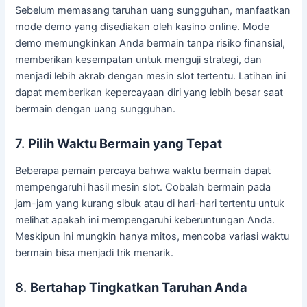
Sebelum memasang taruhan uang sungguhan, manfaatkan
mode demo yang disediakan oleh kasino online. Mode
demo memungkinkan Anda bermain tanpa risiko finansial,
memberikan kesempatan untuk menguji strategi, dan
menjadi lebih akrab dengan mesin slot tertentu. Latihan ini
dapat memberikan kepercayaan diri yang lebih besar saat
bermain dengan uang sungguhan.
7.
Pilih Waktu Bermain yang Tepat
Beberapa pemain percaya bahwa waktu bermain dapat
mempengaruhi hasil mesin slot. Cobalah bermain pada
jam-jam yang kurang sibuk atau di hari-hari tertentu untuk
melihat apakah ini mempengaruhi keberuntungan Anda.
Meskipun ini mungkin hanya mitos, mencoba variasi waktu
bermain bisa menjadi trik menarik.
8.
Bertahap Tingkatkan Taruhan Anda