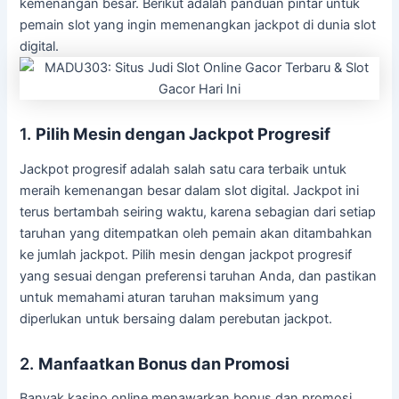
kemenangan besar. Berikut adalah panduan pintar untuk
pemain slot yang ingin memenangkan jackpot di dunia slot
digital.
1.
Pilih Mesin dengan Jackpot Progresif
Jackpot progresif adalah salah satu cara terbaik untuk
meraih kemenangan besar dalam slot digital. Jackpot ini
terus bertambah seiring waktu, karena sebagian dari setiap
taruhan yang ditempatkan oleh pemain akan ditambahkan
ke jumlah jackpot. Pilih mesin dengan jackpot progresif
yang sesuai dengan preferensi taruhan Anda, dan pastikan
untuk memahami aturan taruhan maksimum yang
diperlukan untuk bersaing dalam perebutan jackpot.
2.
Manfaatkan Bonus dan Promosi
Banyak kasino online menawarkan bonus dan promosi