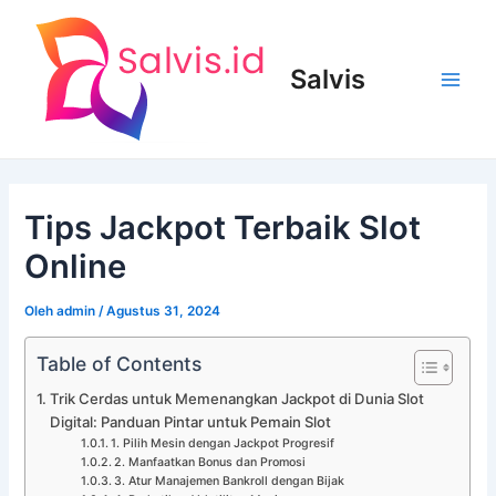
Lewati
ke
konten
Salvis
Main
Men
Tips Jackpot Terbaik Slot
Online
Oleh
admin
/
Agustus 31, 2024
Table of Contents
Trik Cerdas untuk Memenangkan Jackpot di Dunia Slot
Digital: Panduan Pintar untuk Pemain Slot
1. Pilih Mesin dengan Jackpot Progresif
2. Manfaatkan Bonus dan Promosi
3. Atur Manajemen Bankroll dengan Bijak