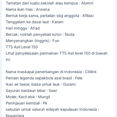
Tamatan dari suatu sekolah atau kampus : Alumni
Nama ikan hias : Arwana
Bentuk kerja sama, pertalian sbg anggota : Afiliasi
Tenggelam ke dasar laut : Karam
Hari minggu : Ahad
Bercak; noktah penyebab kotor : Noda
Menyenangkan (Inggris) : Fun
TTS Asli Level 150
Lihat penyelesaian permainan TTS Asli level 150 di bawah
ini.
Nama maskapai penerbangan di Indonesia : Citilink
Pemain legenda sepakbola asal brasil : Pele
Ikan air tawar, biasa untuk lauk : Gurami
Sayuran berdaun lebar : Sawi
Molek; Kecil elok : Mungil
Peninjauan kembali : Pk
sebutan untuk seluruh wilayah kepulauan Indonesia :
Nusantara