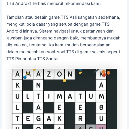
TTS Android Terbaik menurut rekomendasi kami.
Tampilan atau desain game TTS Asli sangatlah sederhana,
mengikuti pola dasar yang serupa dengan game TTS
Android lainnya. Sistem navigasi untuk pertanyaan dan
jawaban juga dirancang dengan baik, membuatnya mudah
digunakan, terutama jika kamu sudah berpengalaman
dalam memecahkan soal-soal TTS di game sejenis seperti
TTS Pintar atau TTS Santai.