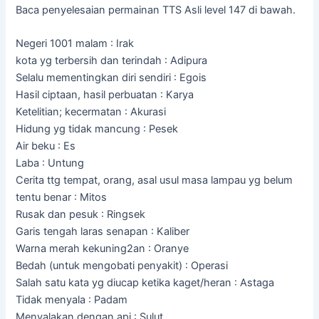
Baca penyelesaian permainan TTS Asli level 147 di bawah.
Negeri 1001 malam : Irak
kota yg terbersih dan terindah : Adipura
Selalu mementingkan diri sendiri : Egois
Hasil ciptaan, hasil perbuatan : Karya
Ketelitian; kecermatan : Akurasi
Hidung yg tidak mancung : Pesek
Air beku : Es
Laba : Untung
Cerita ttg tempat, orang, asal usul masa lampau yg belum
tentu benar : Mitos
Rusak dan pesuk : Ringsek
Garis tengah laras senapan : Kaliber
Warna merah kekuning2an : Oranye
Bedah (untuk mengobati penyakit) : Operasi
Salah satu kata yg diucap ketika kaget/heran : Astaga
Tidak menyala : Padam
Menyalakan dengan api : Sulut