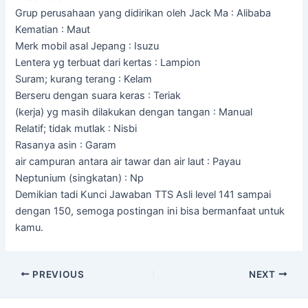
Grup perusahaan yang didirikan oleh Jack Ma : Alibaba
Kematian : Maut
Merk mobil asal Jepang : Isuzu
Lentera yg terbuat dari kertas : Lampion
Suram; kurang terang : Kelam
Berseru dengan suara keras : Teriak
(kerja) yg masih dilakukan dengan tangan : Manual
Relatif; tidak mutlak : Nisbi
Rasanya asin : Garam
air campuran antara air tawar dan air laut : Payau
Neptunium (singkatan) : Np
Demikian tadi Kunci Jawaban TTS Asli level 141 sampai
dengan 150, semoga postingan ini bisa bermanfaat untuk
kamu.
Post
PREVIOUS
NEXT
navigation