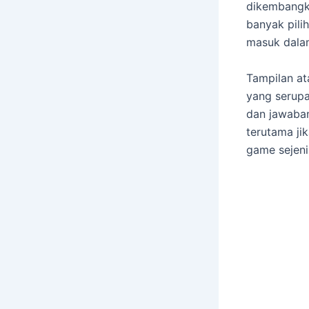
dikembangka
banyak pili
masuk dala
Tampilan at
yang serupa
dan jawaba
terutama j
game sejeni