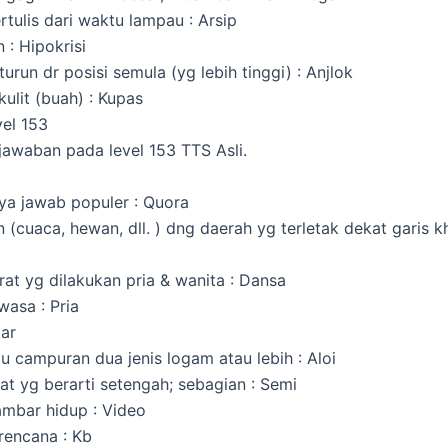
tulis dari waktu lampau : Arsip
 : Hipokrisi
turun dr posisi semula (yg lebih tinggi) : Anjlok
lit (buah) : Kupas
vel 153
 jawaban pada level 153 TTS Asli.
ya jawab populer : Quora
 (cuaca, hewan, dll. ) dng daerah yg terletak dekat garis kh
rat yg dilakukan pria & wanita : Dansa
wasa : Pria
tar
u campuran dua jenis logam atau lebih : Aloi
kat yg berarti setengah; sebagian : Semi
mbar hidup : Video
rencana : Kb