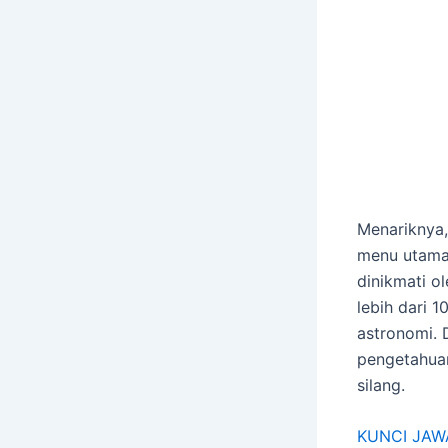
Menariknya,
menu utama.
dinikmati o
lebih dari 1
astronomi.
pengetahua
silang.
KUNCI JAWA