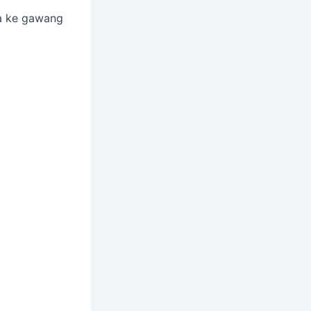
a ke gawang