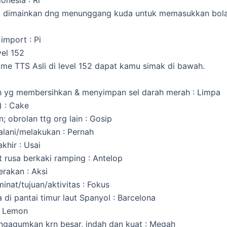
onesia : Ri
g dimainkan dng menunggang kuda untuk memasukkan bol
import : Pi
vel 152
e TTS Asli di level 152 dapat kamu simak di bawah.
h yg membersihkan & menyimpan sel darah merah : Limpa
) : Cake
; obrolan ttg org lain : Gosip
lani/melakukan : Pernah
akhir : Usai
t rusa berkaki ramping : Antelop
erakan : Aksi
minat/tujuan/aktivitas : Fokus
 di pantai timur laut Spanyol : Barcelona
 : Lemon
gagumkan krn besar, indah dan kuat : Megah