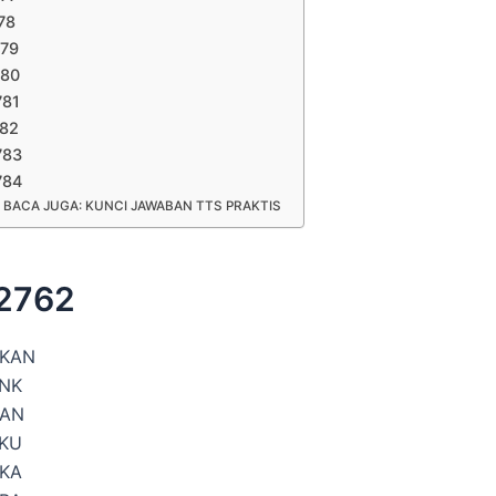
78
779
780
781
782
783
784
BACA JUGA: KUNCI JAWABAN TTS PRAKTIS
 2762
KAN
NK
AN
KU
KA