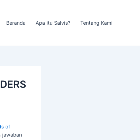
Beranda
Apa itu Salvis?
Tentang Kami
NDERS
ds of
n jawaban