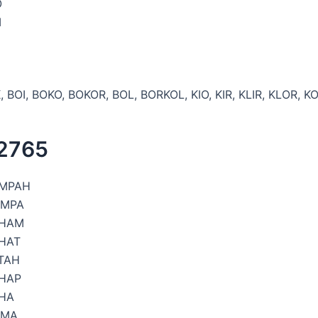
O
I
K, BOI, BOKO, BOKOR, BOL, BORKOL, KIO, KIR, KLIR, KLOR, K
 2765
MPAH
MPA
HAM
HAT
TAH
HAP
HA
AMA