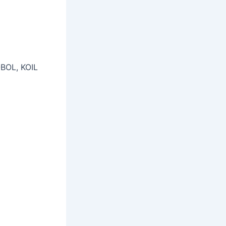
OBOL, KOIL