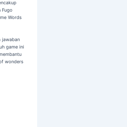
encakup
h Fugo
ame Words
ya jawaban
uh game ini
n membantu
of wonders