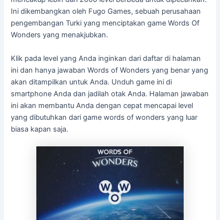
Ini dikembangkan oleh Fugo Games, sebuah perusahaan
pengembangan Turki yang menciptakan game Words Of
Wonders yang menakjubkan.
Klik pada level yang Anda inginkan dari daftar di halaman
ini dan hanya jawaban Words of Wonders yang benar yang
akan ditampilkan untuk Anda. Unduh game ini di
smartphone Anda dan jadilah otak Anda. Halaman jawaban
ini akan membantu Anda dengan cepat mencapai level
yang dibutuhkan dari game words of wonders yang luar
biasa kapan saja.