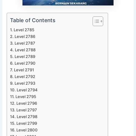
Table of Contents
Level 2785
Level 2786
Level 2787
Level 2788
Level 2789
Level 2790
Level 2791
Level 2792
Level 2793
Level 2794
Level 2795
Level 2796
Level 2797
Level 2798
Level 2799
Level 2800