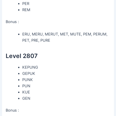
PER
REM
Bonus :
ERU, MERU, MERUT, MET, MUTE, PEM, PERUM,
PET, PRE, PURE
Level 2807
KEPUNG
GEPUK
PUNK
PUN
KUE
GEN
Bonus :