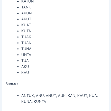
KATUN
TANK
AKUN
AKUT
KUAT
KUTA
TUAK
TUAN
TUNA
UNTA
TUA
AKU
KAU
Bonus :
ANTUK, ANU, ANUT, AUK, KAN, KAUT, KUA,
KUNA, KUNTA