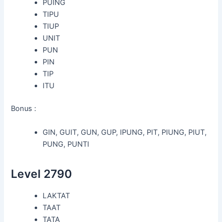
PUING
TIPU
TIUP
UNIT
PUN
PIN
TIP
ITU
Bonus :
GIN, GUIT, GUN, GUP, IPUNG, PIT, PIUNG, PIUT,
PUNG, PUNTI
Level 2790
LAKTAT
TAAT
TATA