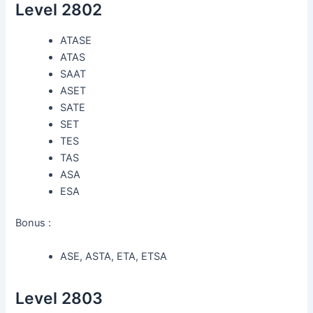
Level 2802
ATASE
ATAS
SAAT
ASET
SATE
SET
TES
TAS
ASA
ESA
Bonus :
ASE, ASTA, ETA, ETSA
Level 2803