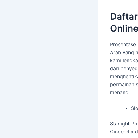
Daftar
Online
Prosentase 
Arab yang m
kami lengka
dari penyedi
menghentika
permainan s
menang:
Slo
Starlight Pr
Cinderella d