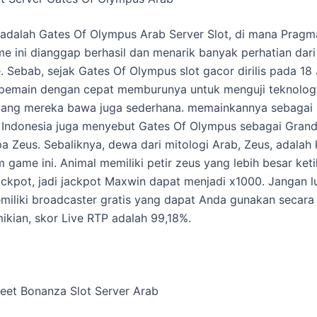
adalah Gates Of Olympus Arab Server Slot, di mana Pragma
e ini dianggap berhasil dan menarik banyak perhatian dar
. Sebab, sejak Gates Of Olympus slot gacor dirilis pada 18 
 pemain dengan cepat memburunya untuk menguji teknolog
 yang mereka bawa juga sederhana. memainkannya sebagai 
 Indonesia juga menyebut Gates Of Olympus sebagai Gran
a Zeus. Sebaliknya, dewa dari mitologi Arab, Zeus, adalah 
 game ini. Animal memiliki petir zeus yang lebih besar ket
ckpot, jadi jackpot Maxwin dapat menjadi x1000. Jangan 
miliki broadcaster gratis yang dapat Anda gunakan secara 
kian, skor Live RTP adalah 99,18%.
eet Bonanza Slot Server Arab