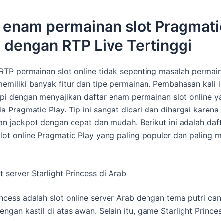
 enam permainan slot Pragmati
 dengan RTP Live Tertinggi
RTP permainan slot online tidak sepenting masalah permain
emiliki banyak fitur dan tipe permainan. Pembahasan kali i
pi dengan menyajikan daftar enam permainan slot online y
a Pragmatic Play. Tip ini sangat dicari dan dihargai karena
n jackpot dengan cepat dan mudah. Berikut ini adalah daf
lot online Pragmatic Play yang paling populer dan paling 
t server Starlight Princess di Arab
incess adalah slot online server Arab dengan tema putri can
engan kastil di atas awan. Selain itu, game Starlight Prince