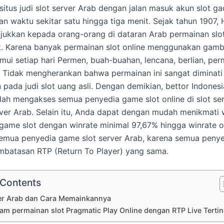
itus judi slot server Arab dengan jalan masuk akun slot g
 waktu sekitar satu hingga tiga menit. Sejak tahun 1907, 
jukkan kepada orang-orang di dataran Arab permainan slo
. Karena banyak permainan slot online menggunakan gamb
emui setiap hari Permen, buah-buahan, lencana, berlian, per
. Tidak mengherankan bahwa permainan ini sangat diminat
 pada judi slot uang asli. Dengan demikian, bettor Indones
h mengakses semua penyedia game slot online di slot se
rver Arab. Selain itu, Anda dapat dengan mudah menikmati 
i game slot dengan winrate minimal 97,67% hingga winrate 
emua penyedia game slot server Arab, karena semua peny
mbatasan RTP (Return To Player) yang sama.
 Contents
ver Arab dan Cara Memainkannya
nam permainan slot Pragmatic Play Online dengan RTP Live Tertin