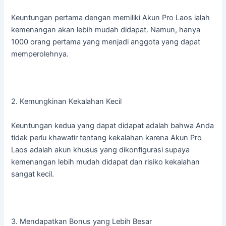
Keuntungan pertama dengan memiliki Akun Pro Laos ialah
kemenangan akan lebih mudah didapat. Namun, hanya
1000 orang pertama yang menjadi anggota yang dapat
memperolehnya.
2. Kemungkinan Kekalahan Kecil
Keuntungan kedua yang dapat didapat adalah bahwa Anda
tidak perlu khawatir tentang kekalahan karena Akun Pro
Laos adalah akun khusus yang dikonfigurasi supaya
kemenangan lebih mudah didapat dan risiko kekalahan
sangat kecil.
3. Mendapatkan Bonus yang Lebih Besar