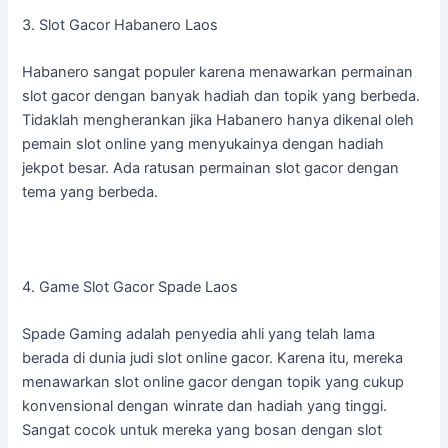
3. Slot Gacor Habanero Laos
Habanero sangat populer karena menawarkan permainan
slot gacor dengan banyak hadiah dan topik yang berbeda.
Tidaklah mengherankan jika Habanero hanya dikenal oleh
pemain slot online yang menyukainya dengan hadiah
jekpot besar. Ada ratusan permainan slot gacor dengan
tema yang berbeda.
4. Game Slot Gacor Spade Laos
Spade Gaming adalah penyedia ahli yang telah lama
berada di dunia judi slot online gacor. Karena itu, mereka
menawarkan slot online gacor dengan topik yang cukup
konvensional dengan winrate dan hadiah yang tinggi.
Sangat cocok untuk mereka yang bosan dengan slot