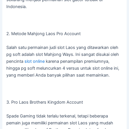
Indonesia.
2. Metode Mahjong Laos Pro Account
Salah satu permainan judi slot Laos yang ditawarkan oleh
pg soft adalah slot Mahjong Ways. Ini sangat disukai oleh
pencinta
slot online
karena penampilan premiumnya,
hingga pg soft meluncurkan 4 versus untuk slot online ini,
yang memberi Anda banyak pilihan saat memainkan.
3. Pro Laos Brothers Kingdom Account
Spade Gaming tidak terlalu terkenal, tetapi beberapa
pemain juga memiliki permainan slot Laos yang mudah