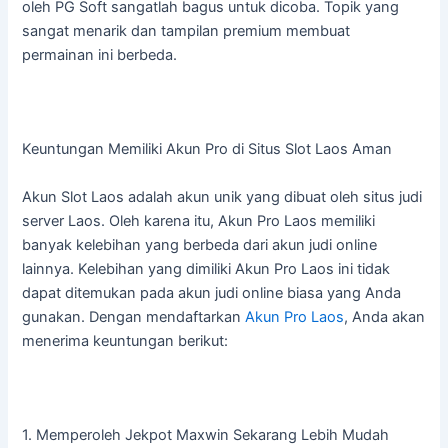
oleh PG Soft sangatlah bagus untuk dicoba. Topik yang
sangat menarik dan tampilan premium membuat
permainan ini berbeda.
Keuntungan Memiliki Akun Pro di Situs Slot Laos Aman
Akun Slot Laos adalah akun unik yang dibuat oleh situs judi
server Laos. Oleh karena itu, Akun Pro Laos memiliki
banyak kelebihan yang berbeda dari akun judi online
lainnya. Kelebihan yang dimiliki Akun Pro Laos ini tidak
dapat ditemukan pada akun judi online biasa yang Anda
gunakan. Dengan mendaftarkan
Akun Pro Laos
, Anda akan
menerima keuntungan berikut:
1. Memperoleh Jekpot Maxwin Sekarang Lebih Mudah