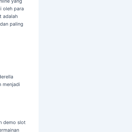
nline yang
i oleh para
t adalah
 dan paling
derella
n menjadi
n demo slot
permainan