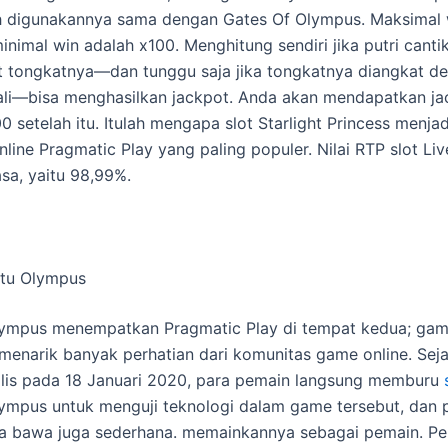
 digunakannya sama dengan Gates Of Olympus. Maksimal 
inimal win adalah x100. Menghitung sendiri jika putri canti
 tongkatnya—dan tunggu saja jika tongkatnya diangkat d
li—bisa menghasilkan jackpot. Anda akan mendapatkan ja
 setelah itu. Itulah mengapa slot Starlight Princess menjad
nline Pragmatic Play yang paling populer. Nilai RTP slot Li
asa, yaitu 98,99%.
ntu Olympus
lympus menempatkan Pragmatic Play di tempat kedua; gam
menarik banyak perhatian dari komunitas game online. Se
rilis pada 18 Januari 2020, para pemain langsung memburu
ympus untuk menguji teknologi dalam game tersebut, dan p
a bawa juga sederhana. memainkannya sebagai pemain. Pe