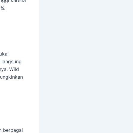
nggi karena
0%.
ukai
P langsung
ya. Wild
mungkinkan
 berbagai