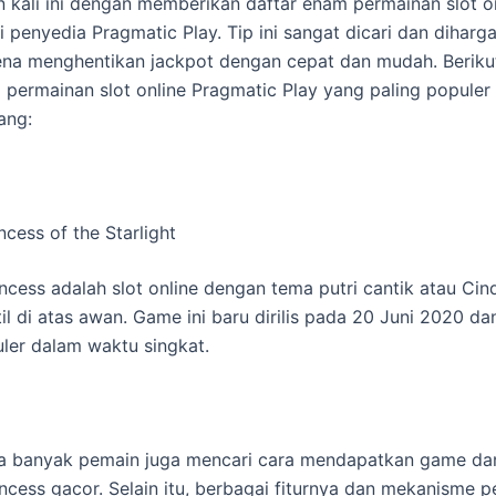
kali ini dengan memberikan daftar enam permainan slot o
i penyedia Pragmatic Play. Tip ini sangat dicari dan diharga
na menghentikan jackpot dengan cepat dan mudah. Beriku
 permainan slot online Pragmatic Play yang paling populer
ang:
ncess of the Starlight
incess adalah slot online dengan tema putri cantik atau Cin
il di atas awan. Game ini baru dirilis pada 20 Juni 2020 da
ler dalam waktu singkat.
ya banyak pemain juga mencari cara mendapatkan game da
rincess gacor. Selain itu, berbagai fiturnya dan mekanisme 