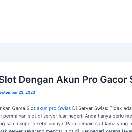
 Slot Dengan Akun Pro Gacor
eptember 23, 2023
nkan Game Slot
akun pro Swiss
Di Server Swiss: Tidak ad
i permainan slot di server luar negeri; Anda hanya perlu m
ang sama seperti sebelumnya. Para pemain slot lama yang m
ak server sekarang mencari slot di luar negeri karena lay