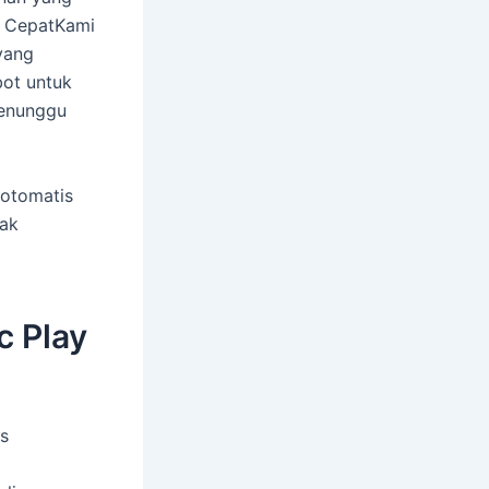
n CepatKami
yang
bot untuk
menunggu
 otomatis
yak
c Play
is