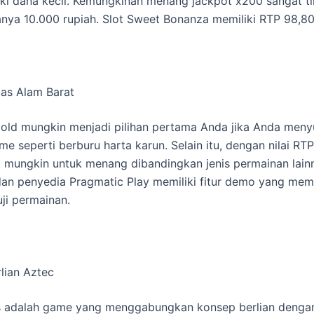
ki dana kecil. Kemungkinan menang jackpot x200 sangat ti
nya 10.000 rupiah. Slot Sweet Bonanza memiliki RTP 98,8
as Alam Barat
old mungkin menjadi pilihan pertama Anda jika Anda meny
me seperti berburu harta karun. Selain itu, dengan nilai RT
 mungkin untuk menang dibandingkan jenis permainan lainn
an penyedia Pragmatic Play memiliki fitur demo yang me
ji permainan.
rlian Aztec
 adalah game yang menggabungkan konsep berlian dengan