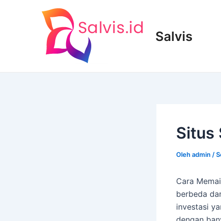
Lewati
ke
konten
Salvis
Situs
Oleh
admin
/
S
Cara Memai
berbeda dar
investasi y
dengan bany