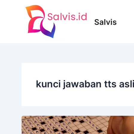
Lewati
ke
konten
Salvis
kunci jawaban tts asli