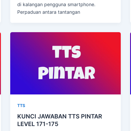
di kalangan pengguna smartphone.
Perpaduan antara tantangan
TTS
KUNCI JAWABAN TTS PINTAR
LEVEL 171-175