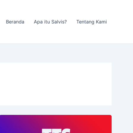
Beranda
Apa itu Salvis?
Tentang Kami