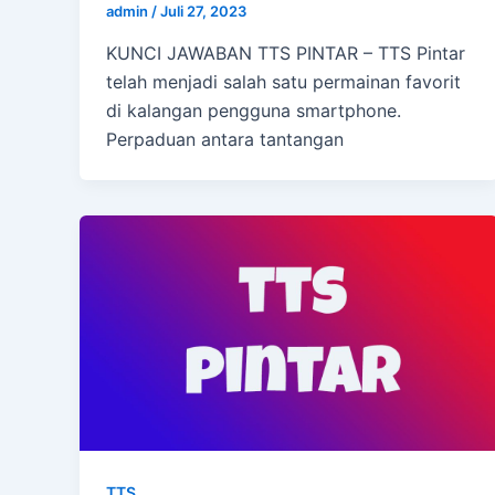
admin
/
Juli 27, 2023
KUNCI JAWABAN TTS PINTAR – TTS Pintar
telah menjadi salah satu permainan favorit
di kalangan pengguna smartphone.
Perpaduan antara tantangan
TTS