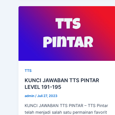
TTS
KUNCI JAWABAN TTS PINTAR
LEVEL 191-195
admin
/
Juli 27, 2023
KUNCI JAWABAN TTS PINTAR – TTS Pintar
telah menjadi salah satu permainan favorit