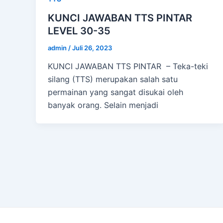
KUNCI JAWABAN TTS PINTAR
LEVEL 30-35
admin
/
Juli 26, 2023
KUNCI JAWABAN TTS PINTAR – Teka-teki
silang (TTS) merupakan salah satu
permainan yang sangat disukai oleh
banyak orang. Selain menjadi
Post
pagination