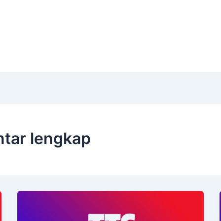
ntar lengkap