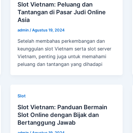
Slot Vietnam: Peluang dan
Tantangan di Pasar Judi Online
Asia
admin
/
Agustus 19, 2024
Setelah membahas perkembangan dan
keunggulan slot Vietnam serta slot server
Vietnam, penting juga untuk memahami
peluang dan tantangan yang dihadapi
Slot
Slot Vietnam: Panduan Bermain
Slot Online dengan Bijak dan
Bertanggung Jawab
admin
/
Agustus 19, 2024