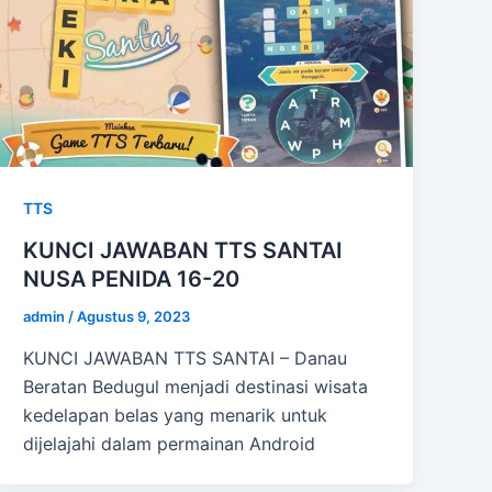
TTS
KUNCI JAWABAN TTS SANTAI
NUSA PENIDA 16-20
admin
/
Agustus 9, 2023
KUNCI JAWABAN TTS SANTAI – Danau
Beratan Bedugul menjadi destinasi wisata
kedelapan belas yang menarik untuk
dijelajahi dalam permainan Android