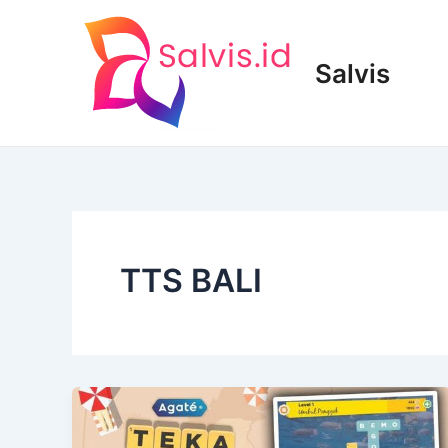
Lewati
ke
konten
Salvis
TTS BALI