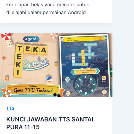
kedelapan belas yang menarik untuk
dijelajahi dalam permainan Android
TTS
KUNCI JAWABAN TTS SANTAI
PURA 11-15