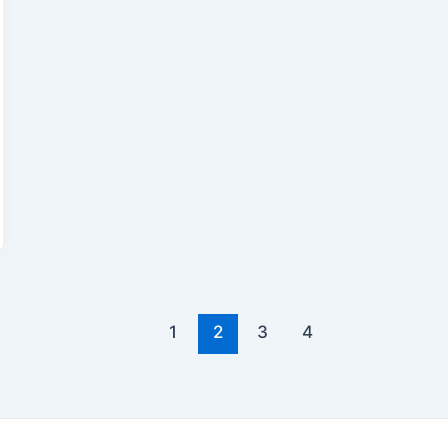
1
2
3
4