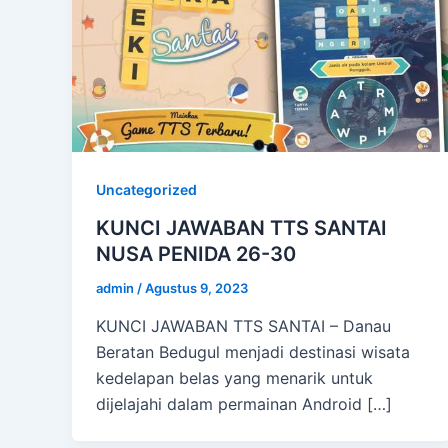
Uncategorized
KUNCI JAWABAN TTS SANTAI
NUSA PENIDA 26-30
admin
/
Agustus 9, 2023
KUNCI JAWABAN TTS SANTAI – Danau
Beratan Bedugul menjadi destinasi wisata
kedelapan belas yang menarik untuk
dijelajahi dalam permainan Android […]