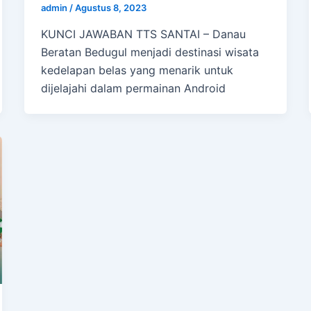
admin
/
Agustus 8, 2023
KUNCI JAWABAN TTS SANTAI – Danau
Beratan Bedugul menjadi destinasi wisata
kedelapan belas yang menarik untuk
dijelajahi dalam permainan Android