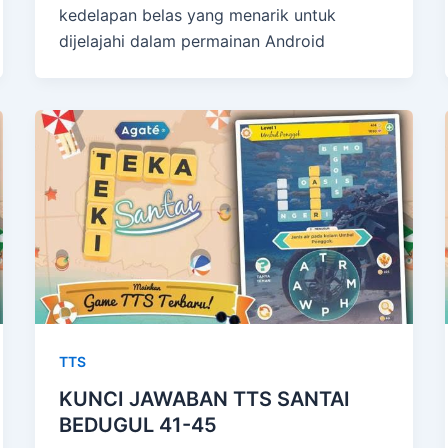
kedelapan belas yang menarik untuk
dijelajahi dalam permainan Android
TTS
KUNCI JAWABAN TTS SANTAI
BEDUGUL 41-45