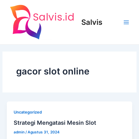
Lewati
ke
konten
Salvis
Main
Men
gacor slot online
Uncategorized
Strategi Mengatasi Mesin Slot
admin
/
Agustus 31, 2024